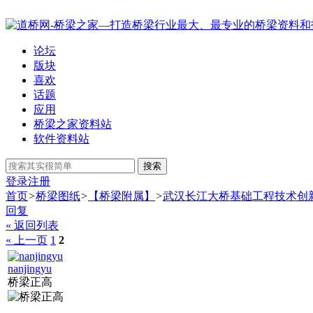
论坛
版块
喜欢
话题
应用
桥梁之家资料站
软件资料站
搜索
登录
注册
首页
>
桥梁图纸
>
【桥梁附属】
>
武汉长江大桥基础工程技术创
回复
« 返回列表
« 上一页
1
2
nanjingyu
桥梁正高