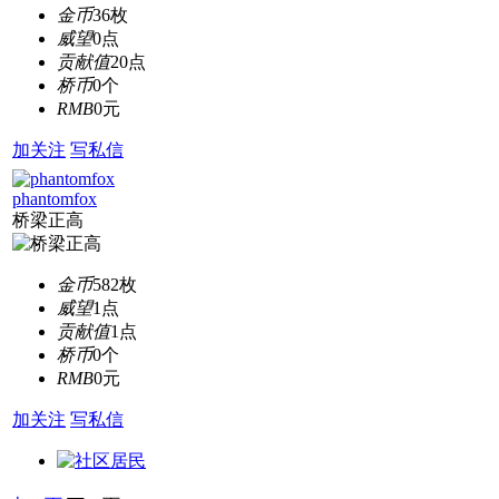
金币
36枚
威望
0点
贡献值
20点
桥币
0个
RMB
0元
加关注
写私信
phantomfox
桥梁正高
金币
582枚
威望
1点
贡献值
1点
桥币
0个
RMB
0元
加关注
写私信