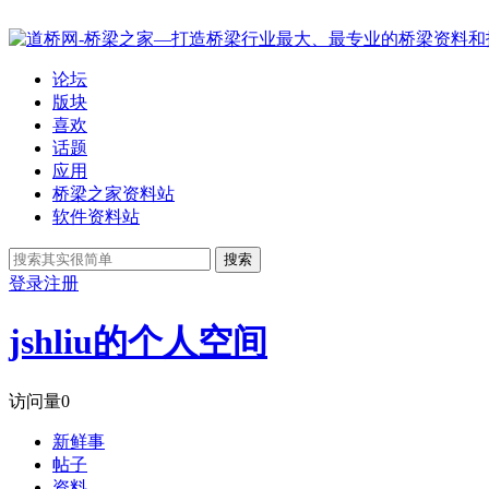
论坛
版块
喜欢
话题
应用
桥梁之家资料站
软件资料站
搜索
登录
注册
jshliu的个人空间
访问量
0
新鲜事
帖子
资料