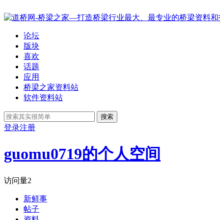
论坛
版块
喜欢
话题
应用
桥梁之家资料站
软件资料站
搜索
登录
注册
guomu0719的个人空间
访问量
2
新鲜事
帖子
资料