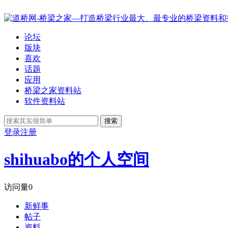
论坛
版块
喜欢
话题
应用
桥梁之家资料站
软件资料站
搜索
登录
注册
shihuabo的个人空间
访问量
0
新鲜事
帖子
资料