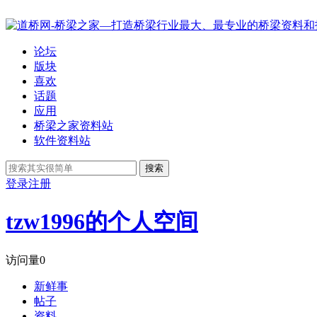
论坛
版块
喜欢
话题
应用
桥梁之家资料站
软件资料站
搜索
登录
注册
tzw1996的个人空间
访问量
0
新鲜事
帖子
资料