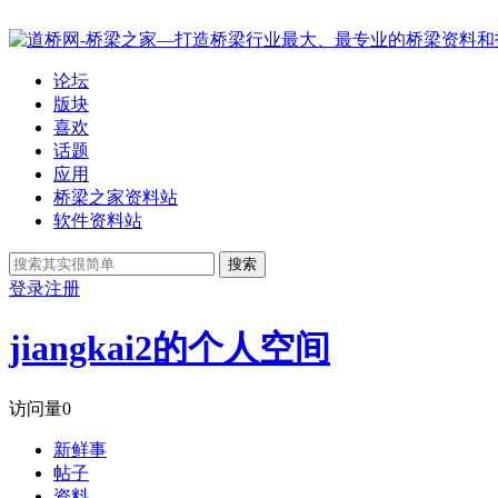
论坛
版块
喜欢
话题
应用
桥梁之家资料站
软件资料站
搜索
登录
注册
jiangkai2的个人空间
访问量
0
新鲜事
帖子
资料