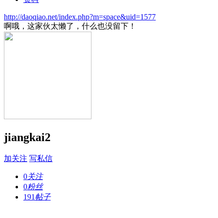
http://daoqiao.net/index.php?m=space&uid=1577
啊哦，这家伙太懒了，什么也没留下！
jiangkai2
加关注
写私信
0
关注
0
粉丝
191
帖子