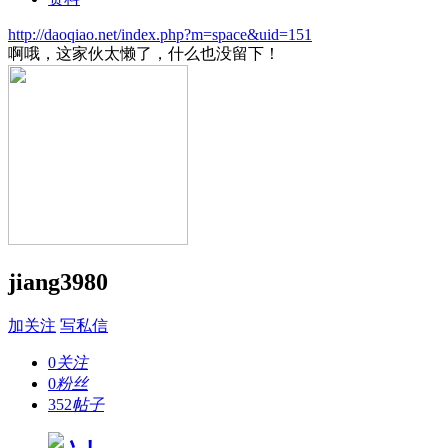
http://daoqiao.net/index.php?m=space&uid=151
啊哦，这家伙太懒了，什么也没留下！
jiang3980
加关注
写私信
0
关注
0
粉丝
352
帖子