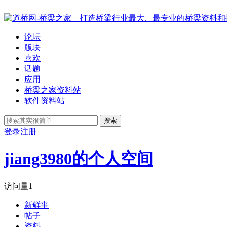
论坛
版块
喜欢
话题
应用
桥梁之家资料站
软件资料站
搜索
登录
注册
jiang3980的个人空间
访问量
1
新鲜事
帖子
资料