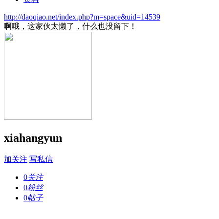
http://daoqiao.net/index.php?m=space&uid=14539
啊哦，这家伙太懒了，什么也没留下！
xiahangyun
加关注
写私信
0
关注
0
粉丝
0
帖子