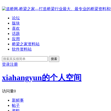
论坛
版块
喜欢
话题
应用
桥梁之家资料站
软件资料站
搜索
登录
注册
xiahangyun的个人空间
访问量
0
新鲜事
帖子
资料