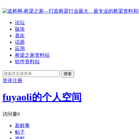
论坛
版块
喜欢
话题
应用
桥梁之家资料站
软件资料站
搜索
登录
注册
fuyaoli的个人空间
访问量
0
新鲜事
帖子
资料