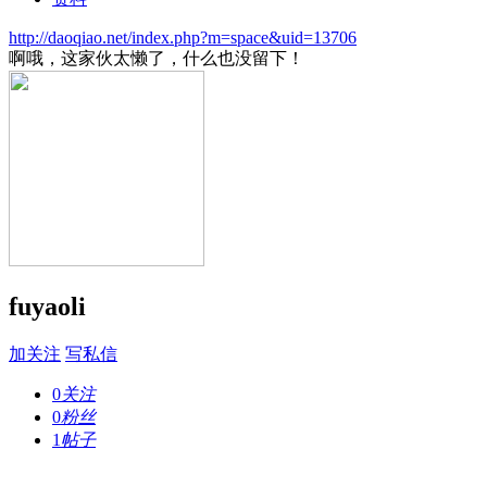
http://daoqiao.net/index.php?m=space&uid=13706
啊哦，这家伙太懒了，什么也没留下！
fuyaoli
加关注
写私信
0
关注
0
粉丝
1
帖子