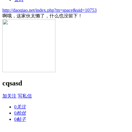
http://daoqiao.net/index.php?m=space&uid=10753
啊哦，这家伙太懒了，什么也没留下！
cqsasd
加关注
写私信
0
关注
0
粉丝
0
帖子