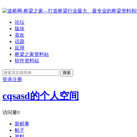
论坛
版块
喜欢
话题
应用
桥梁之家资料站
软件资料站
搜索
登录
注册
cqsasd的个人空间
访问量
0
新鲜事
帖子
资料