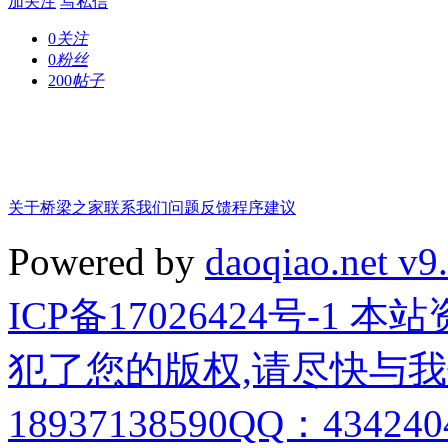
加关注
写私信
0
关注
0
粉丝
200
帖子
关于桥梁之家
联系我们
问题反馈
程序建议
Powered by
daoqiao.net v9
ICP备17026424号-1
犯了您的版权,请尽快与我
18937138590QQ：4342404