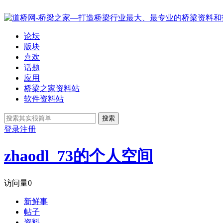
论坛
版块
喜欢
话题
应用
桥梁之家资料站
软件资料站
搜索
登录
注册
zhaodl_73的个人空间
访问量
0
新鲜事
帖子
资料