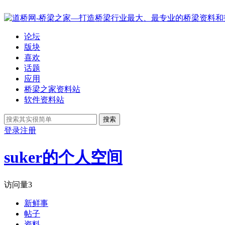
论坛
版块
喜欢
话题
应用
桥梁之家资料站
软件资料站
搜索
登录
注册
suker的个人空间
访问量
3
新鲜事
帖子
资料