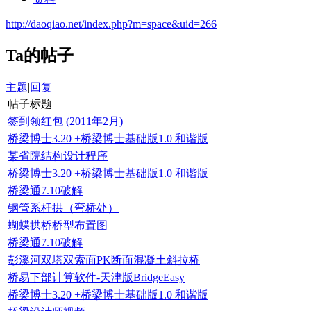
http://daoqiao.net/index.php?m=space&uid=266
Ta的帖子
主题
|
回复
帖子标题
签到领红包 (2011年2月)
桥梁博士3.20 +桥梁博士基础版1.0 和谐版
某省院结构设计程序
桥梁博士3.20 +桥梁博士基础版1.0 和谐版
桥梁通7.10破解
钢管系杆拱（弯桥处）
蝴蝶拱桥桥型布置图
桥梁通7.10破解
彭溪河双塔双索面PK断面混凝土斜拉桥
桥易下部计算软件-天津版BridgeEasy
桥梁博士3.20 +桥梁博士基础版1.0 和谐版