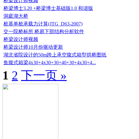
桥梁设计师视频
桥梁博士3.20 +桥梁博士基础版1.0 和谐版
洞庭湖大桥
桩基单桩承载力计算(JTG_D63-2007)
交一院桥标所 桥易下部结构分析软件
桥梁设计师视频
桥梁设计师10月份驱动更新
湖北省院设计的50m跨上承空腹式箱型拱桥图纸
鱼腹式箱梁4x30+4x30+30+40+30+4x30+4...
1
2
下一页 »