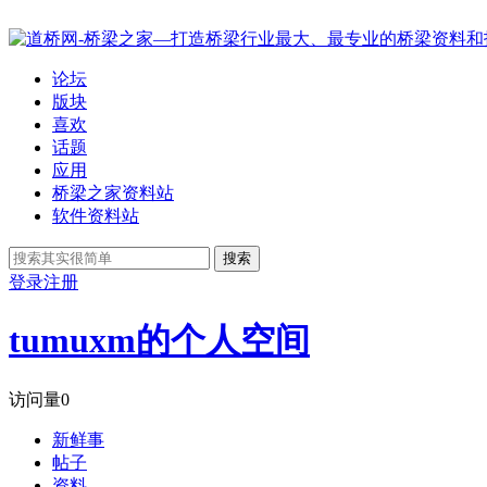
论坛
版块
喜欢
话题
应用
桥梁之家资料站
软件资料站
搜索
登录
注册
tumuxm的个人空间
访问量
0
新鲜事
帖子
资料