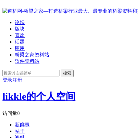
论坛
版块
喜欢
话题
应用
桥梁之家资料站
软件资料站
搜索
登录
注册
likkle的个人空间
访问量
0
新鲜事
帖子
资料