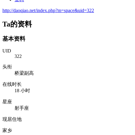
http://daoqiao.net/index.php?m=space&uid=322
Ta的资料
基本资料
UID
322
头衔
桥梁副高
在线时长
18 小时
星座
射手座
现居住地
家乡