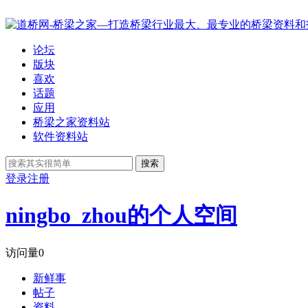
论坛
版块
喜欢
话题
应用
桥梁之家资料站
软件资料站
搜索
登录
注册
ningbo_zhou的个人空间
访问量
0
新鲜事
帖子
资料