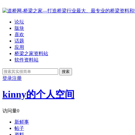
论坛
版块
喜欢
话题
应用
桥梁之家资料站
软件资料站
搜索
登录
注册
kinny的个人空间
访问量
0
新鲜事
帖子
资料