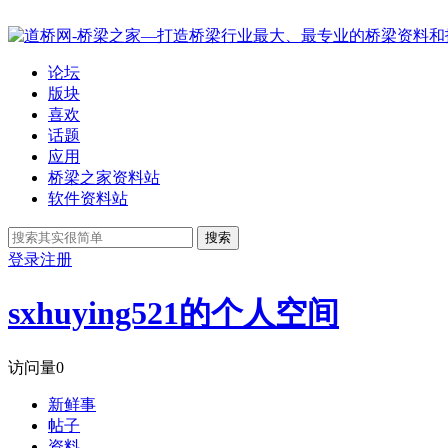
论坛
版块
喜欢
话题
应用
桥梁之家资料站
软件资料站
搜索
登录
注册
sxhuying521的个人空间
访问量
0
新鲜事
帖子
资料