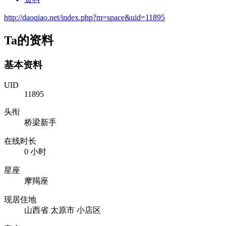
http://daoqiao.net/index.php?m=space&uid=11895
Ta的资料
基本资料
UID
11895
头衔
桥梁新手
在线时长
0 小时
星座
摩羯座
现居住地
山西省 太原市 小店区