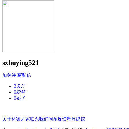
sxhuying521
加关注
写私信
3
关注
0
粉丝
0
帖子
关于桥梁之家
联系我们
问题反馈
程序建议