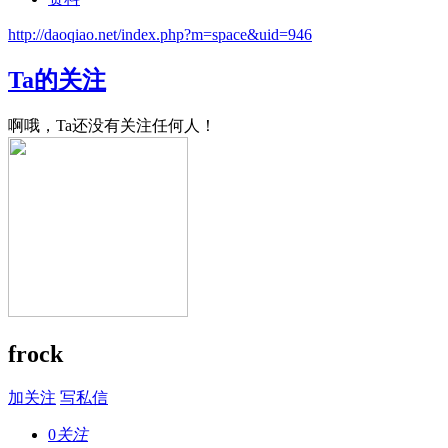
http://daoqiao.net/index.php?m=space&uid=946
Ta的关注
啊哦，Ta还没有关注任何人！
frock
加关注
写私信
0
关注