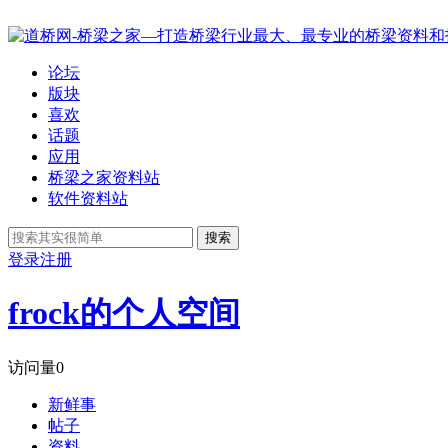
论坛
版块
喜欢
话题
应用
桥梁之家资料站
软件资料站
搜索
登录
注册
frock的个人空间
访问量
0
新鲜事
帖子
资料