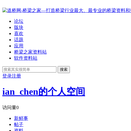
论坛
版块
喜欢
话题
应用
桥梁之家资料站
软件资料站
搜索
登录
注册
ian_chen的个人空间
访问量
0
新鲜事
帖子
资料