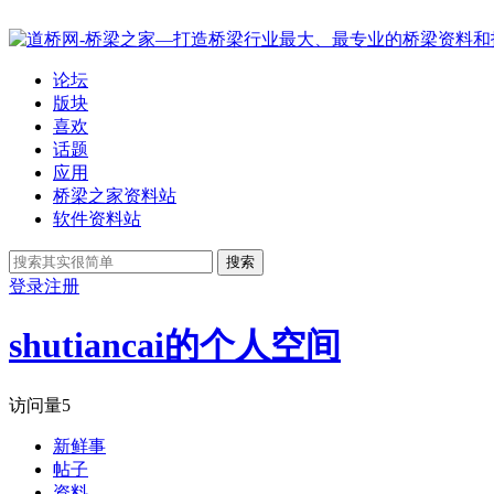
论坛
版块
喜欢
话题
应用
桥梁之家资料站
软件资料站
搜索
登录
注册
shutiancai的个人空间
访问量
5
新鲜事
帖子
资料