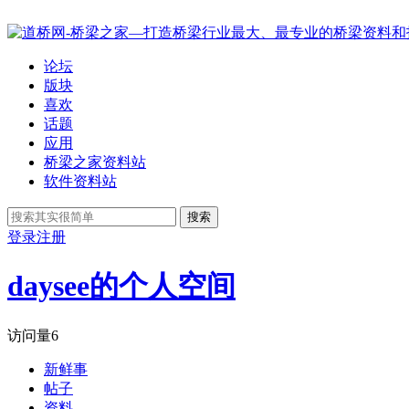
论坛
版块
喜欢
话题
应用
桥梁之家资料站
软件资料站
搜索
登录
注册
daysee的个人空间
访问量
6
新鲜事
帖子
资料