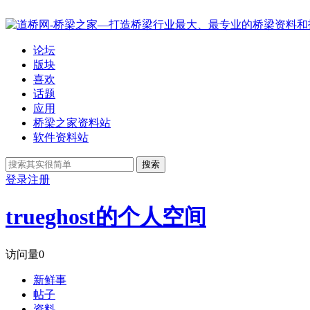
论坛
版块
喜欢
话题
应用
桥梁之家资料站
软件资料站
搜索
登录
注册
trueghost的个人空间
访问量
0
新鲜事
帖子
资料