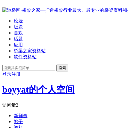
论坛
版块
喜欢
话题
应用
桥梁之家资料站
软件资料站
搜索
登录
注册
boyyat的个人空间
访问量
2
新鲜事
帖子
资料