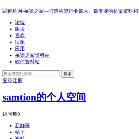
论坛
版块
喜欢
话题
应用
桥梁之家资料站
软件资料站
搜索
登录
注册
samtion的个人空间
访问量
0
新鲜事
帖子
资料