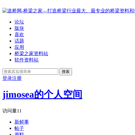
论坛
版块
喜欢
话题
应用
桥梁之家资料站
软件资料站
搜索
登录
注册
jimosea的个人空间
访问量
11
新鲜事
帖子
资料