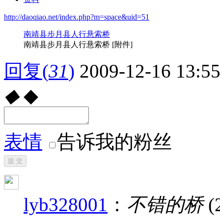
http://daoqiao.net/index.php?m=space&uid=51
南靖县步月县人行悬索桥
南靖县步月县人行悬索桥 [附件]
回复
(
31
)
2009-12-16 13:5
◆
◆
表情
告诉我的粉丝
提 交
lyb328001
：
不错的桥
(