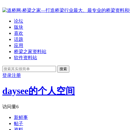
论坛
版块
喜欢
话题
应用
桥梁之家资料站
软件资料站
搜索
登录
注册
daysee的个人空间
访问量
6
新鲜事
帖子
资料