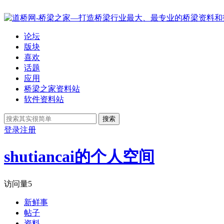
论坛
版块
喜欢
话题
应用
桥梁之家资料站
软件资料站
搜索
登录
注册
shutiancai的个人空间
访问量
5
新鲜事
帖子
资料