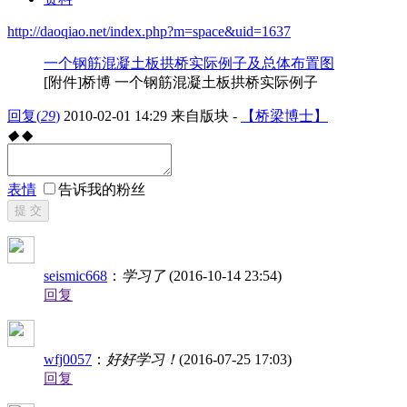
http://daoqiao.net/index.php?m=space&uid=1637
一个钢筋混凝土板拱桥实际例子及总体布置图
[附件]桥博 一个钢筋混凝土板拱桥实际例子
回复
(
29
)
2010-02-01 14:29
来自版块 -
【桥梁博士】
◆
◆
表情
告诉我的粉丝
提 交
seismic668
：
学习了
(2016-10-14 23:54)
回复
wfj0057
：
好好学习！
(2016-07-25 17:03)
回复