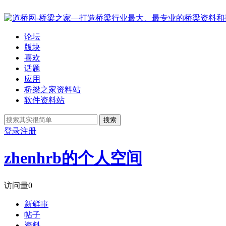
论坛
版块
喜欢
话题
应用
桥梁之家资料站
软件资料站
搜索
登录
注册
zhenhrb的个人空间
访问量
0
新鲜事
帖子
资料