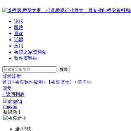
论坛
版块
喜欢
话题
应用
桥梁之家资料站
软件资料站
搜索
登录
注册
首页
>
桥梁软件应用
>
【桥梁博士】
>
学习中
回复
« 返回列表
qhgghq
桥梁新手
金币
5枚