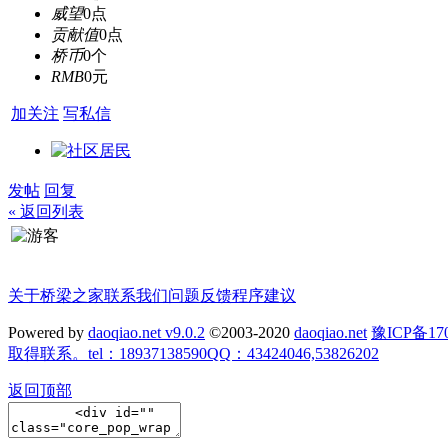
威望
0点
贡献值
0点
桥币
0个
RMB
0元
加关注
写私信
发帖
回复
« 返回列表
关于桥梁之家
联系我们
问题反馈
程序建议
Powered by
daoqiao.net v9.0.2
©2003-2020
daoqiao.net
豫ICP备
取得联系。tel：18937138590QQ：43424046,53826202
返回顶部