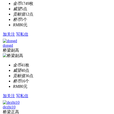
金币
1749枚
威望
5点
贡献值
12点
桥币
5个
RMB
0元
加关注
写私信
dongd
桥梁副高
金币
41枚
威望
40点
贡献值
36点
桥币
16个
RMB
0元
加关注
写私信
dezhi10
桥梁正高