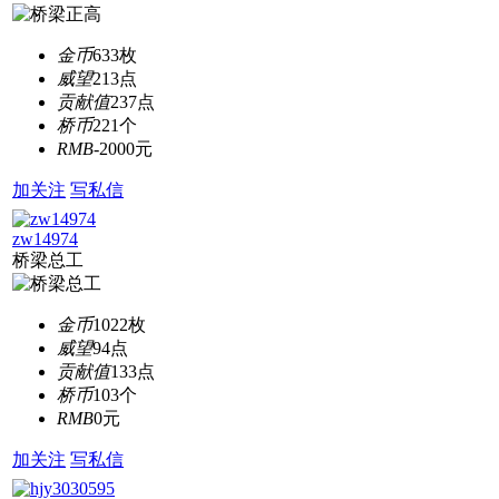
金币
633枚
威望
213点
贡献值
237点
桥币
221个
RMB
-2000元
加关注
写私信
zw14974
桥梁总工
金币
1022枚
威望
94点
贡献值
133点
桥币
103个
RMB
0元
加关注
写私信