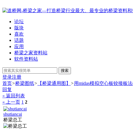
论坛
版块
喜欢
话题
应用
桥梁之家资料站
软件资料站
搜索
登录
注册
首页
>
桥梁图纸
>
【桥梁通用图】
>
用midas模拟空心板铰接板
回复
« 返回列表
« 上一页
1
2
shutiancai
桥梁总工