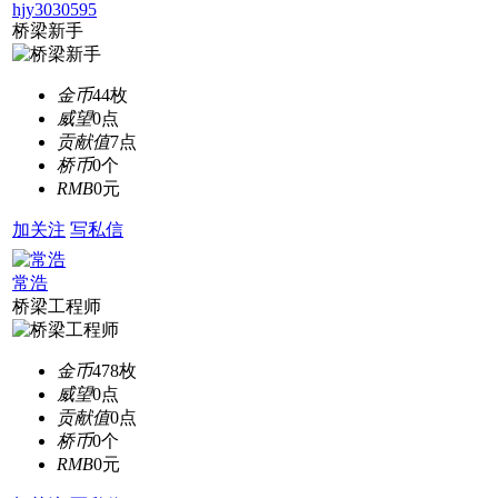
hjy3030595
桥梁新手
金币
44枚
威望
0点
贡献值
7点
桥币
0个
RMB
0元
加关注
写私信
常浩
桥梁工程师
金币
478枚
威望
0点
贡献值
0点
桥币
0个
RMB
0元