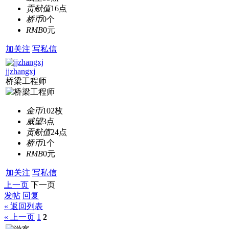
贡献值
16点
桥币
0个
RMB
0元
加关注
写私信
jjzhangxj
桥梁工程师
金币
102枚
威望
3点
贡献值
24点
桥币
1个
RMB
0元
加关注
写私信
上一页
下一页
发帖
回复
« 返回列表
« 上一页
1
2