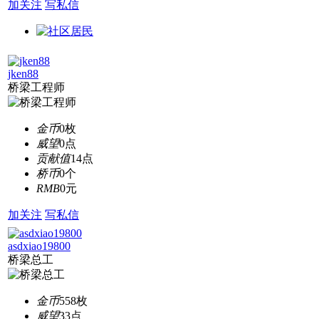
加关注
写私信
jken88
桥梁工程师
金币
0枚
威望
0点
贡献值
14点
桥币
0个
RMB
0元
加关注
写私信
asdxiao19800
桥梁总工
金币
558枚
威望
33点