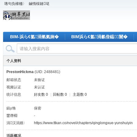
璁句负棣栭〉
鏀惰棌鏈珯
BIM-浜ら€氳涓氫氦娴�
BIM浜ら€氳涓氱偣鎾闄�
个人资料
PrestonHickma
(UID: 2488481)
邮箱状态
未验证
视频认证
未认证
统计信息
好友数 0
|
回帖数 0
|
主题数 0
鎬у埆
保密
鐢熸棩
-
涓汉涓婚〉
https://www.ttkan.co/novel/chapters/qinglongxue-yunshuiyin
活跃概况