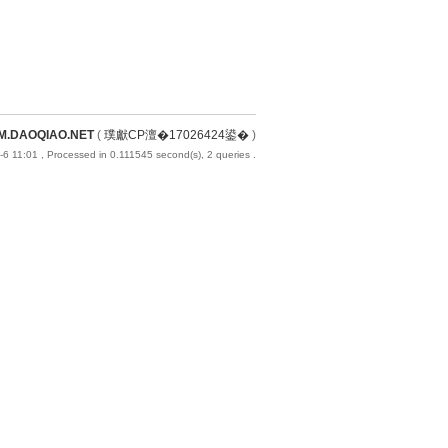
M.DAOQIAO.NET
(
璞獻CP澶�17026424鍙�
)
-6 11:01
, Processed in 0.111545 second(s), 2 queries .