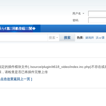
用户名
密码
M浜ら€氳涓氱偣鎾闄�
搜索
搜索
热搜:
娲诲姩
浜ゅ弸
指定的插件模块文件(./source/plugin/it618_video/index.inc.php)不
误，请检查是否已将插件完整上传
[ 点击这里返回上一页 ]