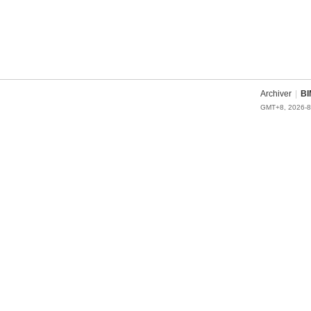
Archiver
|
BI
GMT+8, 2026-8