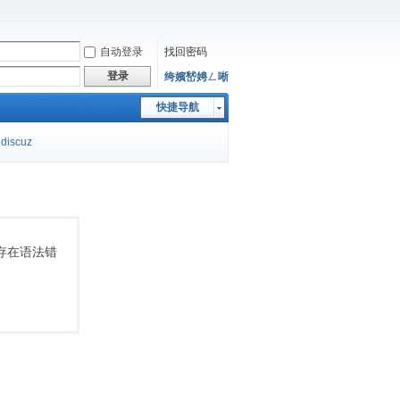
自动登录
找回密码
登录
绔嬪嵆娉ㄥ唽
快捷导航
discuz
存在或存在语法错