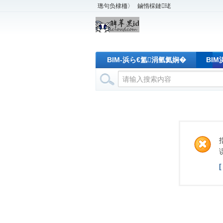
璁句负棣栭〉
鏀惰棌鏈珯
BIM-浜ら€氳涓氫氦娴�
BI