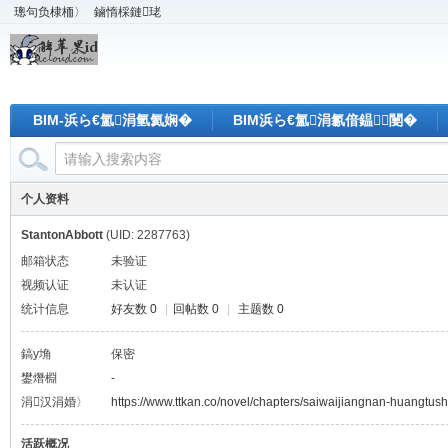
璁句负棣栭〉
鏀惰棌鏈珯
BIM-浜ら€氳涓氫氦娴�
BIM浜ら€氳涓氱偣鎾闄�
个人资料
StantonAbbott
(UID: 2287763)
邮箱状态
未验证
视频认证
未认证
统计信息
好友数 0
|
回帖数 0
|
主题数 0
鎬у埆
保密
鐢熸棩
-
涓汉涓婚〉
https://www.ttkan.co/novel/chapters/saiwaijiangnan-huangtu
活跃概况