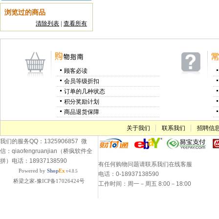
浏览过的商品
清除列表
|
查看所有
顾客必读
会员等级折扣
订单的几种状态
积分奖励计划
商品退货保障
关于我们
联系我们
招聘信
我们的服务QQ：1325906857 微
信：qiaofengruanjian（桥疯软件全
拼）电话：18937138590
有任何购物问题请联系我们在线客服
Powered by
Shop
Ex
v4.8.5
电话：0-18937138590
桥梁之家-豫ICP备17026424号
工作时间：周一－周五 8:00－18:00