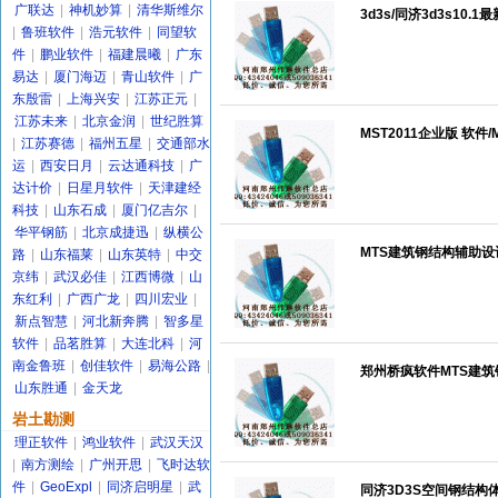
广联达
|
神机妙算
|
清华斯维尔
3d3s/同济3d3s10.
|
鲁班软件
|
浩元软件
|
同望软
件
|
鹏业软件
|
福建晨曦
|
广东
易达
|
厦门海迈
|
青山软件
|
广
东殷雷
|
上海兴安
|
江苏正元
|
江苏未来
|
北京金润
|
世纪胜算
MST2011企业版 软件
|
江苏赛德
|
福州五星
|
交通部水
运
|
西安日月
|
云达通科技
|
广
达计价
|
日星月软件
|
天津建经
科技
|
山东石成
|
厦门亿吉尔
|
华平钢筋
|
北京成捷迅
|
纵横公
MTS建筑钢结构辅助设计
路
|
山东福莱
|
山东英特
|
中交
京纬
|
武汉必佳
|
江西博微
|
山
东红利
|
广西广龙
|
四川宏业
|
新点智慧
|
河北新奔腾
|
智多星
软件
|
品茗胜算
|
大连北科
|
河
南金鲁班
|
创佳软件
|
易海公路
|
郑州桥疯软件MTS建筑钢结
山东胜通
|
金天龙
岩土勘测
理正软件
|
鸿业软件
|
武汉天汉
|
南方测绘
|
广州开思
|
飞时达软
件
|
GeoExpl
|
同济启明星
|
武
同济3D3S空间钢结构体系C