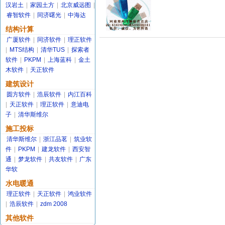
汉岩土
|
家园土方
|
北京威远图
|
睿智软件
|
同济曙光
|
中海达
结构计算
广厦软件
|
同济软件
|
理正软件
|
MTS结构
|
清华TUS
|
探索者
软件
|
PKPM
|
上海蓝科
|
金土
木软件
|
天正软件
建筑设计
圆方软件
|
浩辰软件
|
内江百科
|
天正软件
|
理正软件
|
意迪电
子
|
清华斯维尔
施工投标
清华斯维尔
|
浙江品茗
|
筑业软
件
|
PKPM
|
建龙软件
|
西安智
通
|
梦龙软件
|
共友软件
|
广东
华软
水电暖通
理正软件
|
天正软件
|
鸿业软件
|
浩辰软件
|
zdm 2008
其他软件