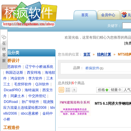
首页
会员中心
兑
关键字：
欢迎光临，这里有我们精心为您推荐的商
[免
商品分类
您当前的位置：
首页
»
结构计算
»
MTS结
路桥设计
金思路软件
|
辽宁中小桥涵系统
品牌：
桥疯软件
(1)
|
韩国迈达斯
|
西安纬地
|
海地软
件
|
鸿业软件
|
李方软件
|
三木
总共找到
6
个商品
三土
|
毛世怀软件
|
QJX软件
|
价格
销量
人气
DicadPRO
|
海特涵洞
|
西安方
舟
|
同豪土木
|
中交跨世纪
|
DGRoad
|
孙广华软件
|
现浇预
MTS 6.1同济大学钢
应力混凝土连续梁绘图2008
|
tdv
v8i/2006
|
sbcc悬索桥
|
金码中
小桥
工程造价