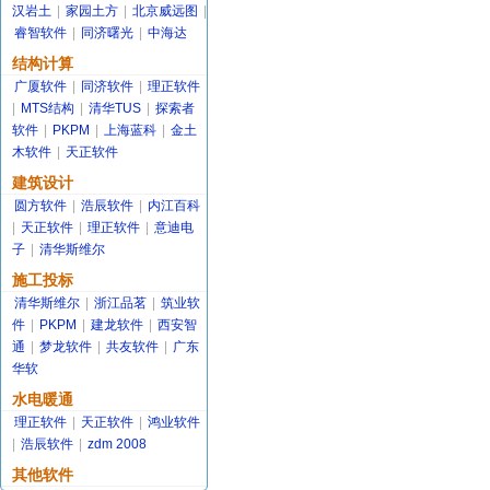
汉岩土
|
家园土方
|
北京威远图
|
睿智软件
|
同济曙光
|
中海达
结构计算
广厦软件
|
同济软件
|
理正软件
|
MTS结构
|
清华TUS
|
探索者
软件
|
PKPM
|
上海蓝科
|
金土
木软件
|
天正软件
建筑设计
圆方软件
|
浩辰软件
|
内江百科
|
天正软件
|
理正软件
|
意迪电
子
|
清华斯维尔
施工投标
清华斯维尔
|
浙江品茗
|
筑业软
件
|
PKPM
|
建龙软件
|
西安智
通
|
梦龙软件
|
共友软件
|
广东
华软
水电暖通
理正软件
|
天正软件
|
鸿业软件
|
浩辰软件
|
zdm 2008
其他软件