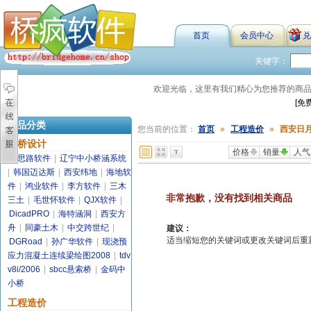
首页
会员中心
兑
关键字：
欢迎光临，这里有我们精心为您推荐的商
[免
商品分类
您当前的位置：
首页
»
工程造价
»
西安日
路桥设计
价格
销量
人气
金思路软件
|
辽宁中小桥涵系统
|
韩国迈达斯
|
西安纬地
|
海地软
件
|
鸿业软件
|
李方软件
|
三木
非常抱歉，没有找到相关商品
三土
|
毛世怀软件
|
QJX软件
|
DicadPRO
|
海特涵洞
|
西安方
舟
|
同豪土木
|
中交跨世纪
|
建议：
适当缩短您的关键词或更改关键词后重新搜索
DGRoad
|
孙广华软件
|
现浇预
应力混凝土连续梁绘图2008
|
tdv
v8i/2006
|
sbcc悬索桥
|
金码中
小桥
工程造价