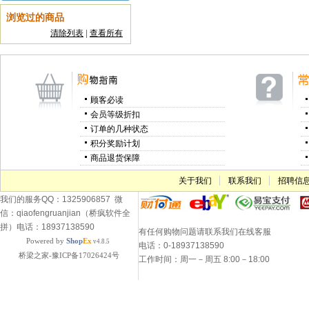
浏览过的商品
清除列表
|
查看所有
顾客必读
会员等级折扣
订单的几种状态
积分奖励计划
商品退货保障
关于我们
联系我们
招聘信
我们的服务QQ：1325906857 微
信：qiaofengruanjian（桥疯软件全
拼）电话：18937138590
有任何购物问题请联系我们在线客服
Powered by
Shop
Ex
v4.8.5
电话：0-18937138590
桥梁之家-豫ICP备17026424号
工作时间：周一－周五 8:00－18:00