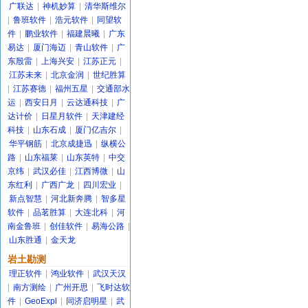
广联达
|
神机妙算
|
清华斯维尔
|
鲁班软件
|
浩元软件
|
同望软
件
|
鹏业软件
|
福建晨曦
|
广东
易达
|
厦门海迈
|
青山软件
|
广
东殷雷
|
上海兴安
|
江苏正元
|
江苏未来
|
北京金润
|
世纪胜算
|
江苏赛德
|
福州五星
|
交通部水
运
|
西安日月
|
云达通科技
|
广
达计价
|
日星月软件
|
天津建经
科技
|
山东石成
|
厦门亿吉尔
|
华平钢筋
|
北京成捷迅
|
纵横公
路
|
山东福莱
|
山东英特
|
中交
京纬
|
武汉必佳
|
江西博微
|
山
东红利
|
广西广龙
|
四川宏业
|
新点智慧
|
河北新奔腾
|
智多星
软件
|
品茗胜算
|
大连北科
|
河
南金鲁班
|
创佳软件
|
易海公路
|
山东胜通
|
金天龙
岩土勘测
理正软件
|
鸿业软件
|
武汉天汉
|
南方测绘
|
广州开思
|
飞时达软
件
|
GeoExpl
|
同济启明星
|
武