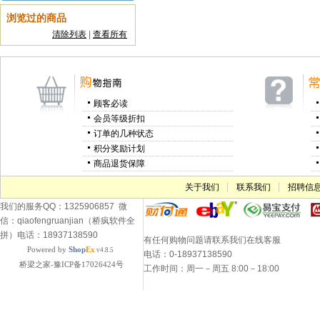
浏览过的商品
清除列表
|
查看所有
顾客必读
会员等级折扣
订单的几种状态
积分奖励计划
商品退货保障
关于我们
联系我们
招聘信
我们的服务QQ：1325906857 微
信：qiaofengruanjian（桥疯软件全
拼）电话：18937138590
有任何购物问题请联系我们在线客服
Powered by
Shop
Ex
v4.8.5
电话：0-18937138590
桥梁之家-豫ICP备17026424号
工作时间：周一－周五 8:00－18:00