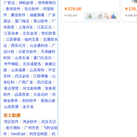
+
广联达
|
神机妙算
|
清华斯维尔
￥270.00
￥170.
|
鲁班软件
|
浩元软件
|
同望软
件
|
鹏业软件
|
福建晨曦
|
广东
￥401.60
￥285.6
易达
|
厦门海迈
|
青山软件
|
广
东殷雷
|
上海兴安
|
江苏正元
|
江苏未来
|
北京金润
|
世纪胜算
|
江苏赛德
|
福州五星
|
交通部水
运
|
西安日月
|
云达通科技
|
广
达计价
|
日星月软件
|
天津建经
科技
|
山东石成
|
厦门亿吉尔
|
华平钢筋
|
北京成捷迅
|
纵横公
路
|
山东福莱
|
山东英特
|
中交
京纬
|
武汉必佳
|
江西博微
|
山
东红利
|
广西广龙
|
四川宏业
|
新点智慧
|
河北新奔腾
|
智多星
软件
|
品茗胜算
|
大连北科
|
河
南金鲁班
|
创佳软件
|
易海公路
|
山东胜通
|
金天龙
岩土勘测
理正软件
|
鸿业软件
|
武汉天汉
|
南方测绘
|
广州开思
|
飞时达软
件
|
GeoExpl
|
同济启明星
|
武