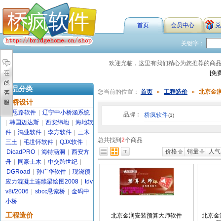
首页
会员中心
兑
关键字：
欢迎光临，这里有我们精心为您推荐的商
[免
商品分类
您当前的位置：
首页
»
工程造价
»
北京金
路桥设计
金思路软件
|
辽宁中小桥涵系统
品牌：
桥疯软件
(1)
|
韩国迈达斯
|
西安纬地
|
海地软
件
|
鸿业软件
|
李方软件
|
三木
总共找到
2
个商品
三土
|
毛世怀软件
|
QJX软件
|
价格
销量
人气
DicadPRO
|
海特涵洞
|
西安方
舟
|
同豪土木
|
中交跨世纪
|
DGRoad
|
孙广华软件
|
现浇预
应力混凝土连续梁绘图2008
|
tdv
v8i/2006
|
sbcc悬索桥
|
金码中
小桥
工程造价
北京金润安装预算大师软件
北京金