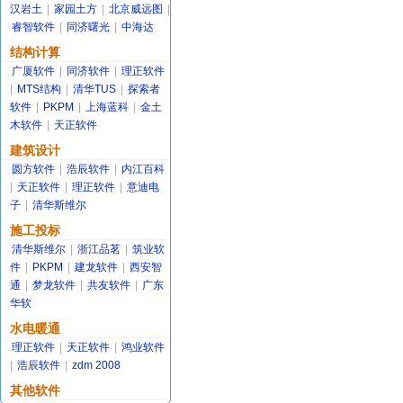
汉岩土
|
家园土方
|
北京威远图
|
睿智软件
|
同济曙光
|
中海达
结构计算
广厦软件
|
同济软件
|
理正软件
|
MTS结构
|
清华TUS
|
探索者
软件
|
PKPM
|
上海蓝科
|
金土
木软件
|
天正软件
建筑设计
圆方软件
|
浩辰软件
|
内江百科
|
天正软件
|
理正软件
|
意迪电
子
|
清华斯维尔
施工投标
清华斯维尔
|
浙江品茗
|
筑业软
件
|
PKPM
|
建龙软件
|
西安智
通
|
梦龙软件
|
共友软件
|
广东
华软
水电暖通
理正软件
|
天正软件
|
鸿业软件
|
浩辰软件
|
zdm 2008
其他软件