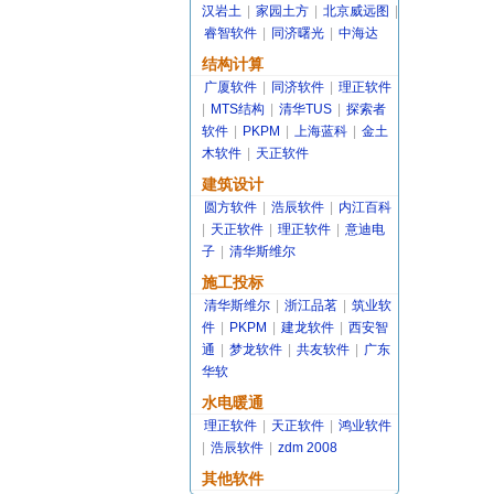
汉岩土
|
家园土方
|
北京威远图
|
睿智软件
|
同济曙光
|
中海达
结构计算
广厦软件
|
同济软件
|
理正软件
|
MTS结构
|
清华TUS
|
探索者
软件
|
PKPM
|
上海蓝科
|
金土
木软件
|
天正软件
建筑设计
圆方软件
|
浩辰软件
|
内江百科
|
天正软件
|
理正软件
|
意迪电
子
|
清华斯维尔
施工投标
清华斯维尔
|
浙江品茗
|
筑业软
件
|
PKPM
|
建龙软件
|
西安智
通
|
梦龙软件
|
共友软件
|
广东
华软
水电暖通
理正软件
|
天正软件
|
鸿业软件
|
浩辰软件
|
zdm 2008
其他软件