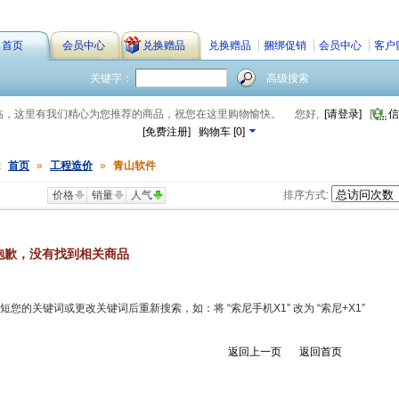
首页
会员中心
兑换赠品
兑换赠品
捆绑促销
会员中心
客户
关键字：
高级搜索
临，这里有我们精心为您推荐的商品，祝您在这里购物愉快。
您好,
[请登录]
[
信
[免费注册]
购物车
[
0
]
：
首页
»
工程造价
»
青山软件
价格
销量
人气
排序方式:
抱歉，没有找到相关商品
短您的关键词或更改关键词后重新搜索，如：将 “索尼手机X1” 改为 “索尼+X1”
返回上一页
返回首页