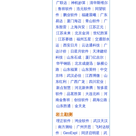
广联达
|
神机妙算
|
清华斯维尔
|
鲁班软件
|
浩元软件
|
同望软
件
|
鹏业软件
|
福建晨曦
|
广东
易达
|
厦门海迈
|
青山软件
|
广
东殷雷
|
上海兴安
|
江苏正元
|
江苏未来
|
北京金润
|
世纪胜算
|
江苏赛德
|
福州五星
|
交通部水
运
|
西安日月
|
云达通科技
|
广
达计价
|
日星月软件
|
天津建经
科技
|
山东石成
|
厦门亿吉尔
|
华平钢筋
|
北京成捷迅
|
纵横公
路
|
山东福莱
|
山东英特
|
中交
京纬
|
武汉必佳
|
江西博微
|
山
东红利
|
广西广龙
|
四川宏业
|
新点智慧
|
河北新奔腾
|
智多星
软件
|
品茗胜算
|
大连北科
|
河
南金鲁班
|
创佳软件
|
易海公路
|
山东胜通
|
金天龙
岩土勘测
理正软件
|
鸿业软件
|
武汉天汉
|
南方测绘
|
广州开思
|
飞时达软
件
|
GeoExpl
|
同济启明星
|
武