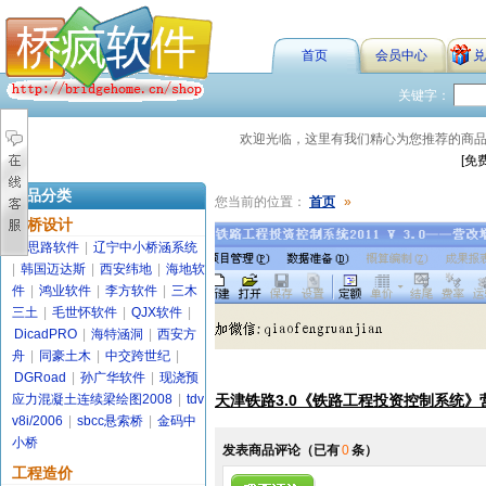
首页
会员中心
兑
关键字：
欢迎光临，这里有我们精心为您推荐的商
[免
商品分类
您当前的位置：
首页
»
路桥设计
金思路软件
|
辽宁中小桥涵系统
|
韩国迈达斯
|
西安纬地
|
海地软
件
|
鸿业软件
|
李方软件
|
三木
三土
|
毛世怀软件
|
QJX软件
|
DicadPRO
|
海特涵洞
|
西安方
舟
|
同豪土木
|
中交跨世纪
|
DGRoad
|
孙广华软件
|
现浇预
应力混凝土连续梁绘图2008
|
tdv
天津铁路3.0《铁路工程投资控制系统
v8i/2006
|
sbcc悬索桥
|
金码中
小桥
发表商品评论
（已有
0
条）
工程造价