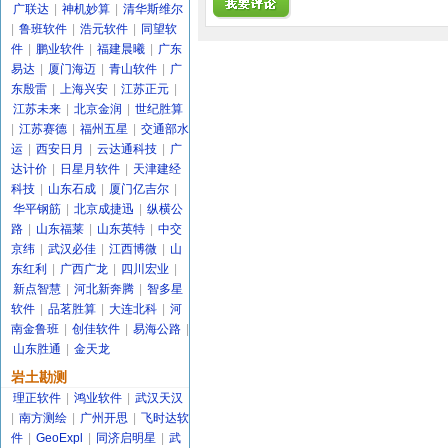
广联达
|
神机妙算
|
清华斯维尔
|
鲁班软件
|
浩元软件
|
同望软
件
|
鹏业软件
|
福建晨曦
|
广东
易达
|
厦门海迈
|
青山软件
|
广
东殷雷
|
上海兴安
|
江苏正元
|
江苏未来
|
北京金润
|
世纪胜算
|
江苏赛德
|
福州五星
|
交通部水
运
|
西安日月
|
云达通科技
|
广
达计价
|
日星月软件
|
天津建经
科技
|
山东石成
|
厦门亿吉尔
|
华平钢筋
|
北京成捷迅
|
纵横公
路
|
山东福莱
|
山东英特
|
中交
京纬
|
武汉必佳
|
江西博微
|
山
东红利
|
广西广龙
|
四川宏业
|
新点智慧
|
河北新奔腾
|
智多星
软件
|
品茗胜算
|
大连北科
|
河
南金鲁班
|
创佳软件
|
易海公路
|
山东胜通
|
金天龙
岩土勘测
理正软件
|
鸿业软件
|
武汉天汉
|
南方测绘
|
广州开思
|
飞时达软
件
|
GeoExpl
|
同济启明星
|
武