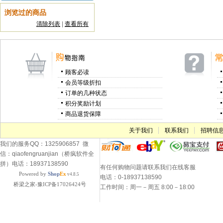
浏览过的商品
清除列表
|
查看所有
顾客必读
会员等级折扣
订单的几种状态
积分奖励计划
商品退货保障
关于我们
联系我们
招聘信
我们的服务QQ：1325906857 微
信：qiaofengruanjian（桥疯软件全
拼）电话：18937138590
有任何购物问题请联系我们在线客服
Powered by
Shop
Ex
v4.8.5
电话：0-18937138590
桥梁之家-豫ICP备17026424号
工作时间：周一－周五 8:00－18:00