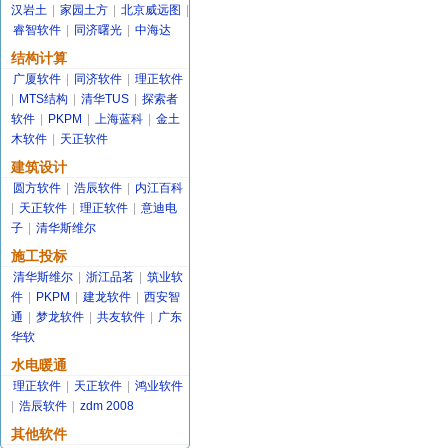
汉岩土
|
家园土方
|
北京威远图
|
睿智软件
|
同济曙光
|
中海达
结构计算
广厦软件
|
同济软件
|
理正软件
|
MTS结构
|
清华TUS
|
探索者
软件
|
PKPM
|
上海蓝科
|
金土
木软件
|
天正软件
建筑设计
圆方软件
|
浩辰软件
|
内江百科
|
天正软件
|
理正软件
|
意迪电
子
|
清华斯维尔
施工投标
清华斯维尔
|
浙江品茗
|
筑业软
件
|
PKPM
|
建龙软件
|
西安智
通
|
梦龙软件
|
共友软件
|
广东
华软
水电暖通
理正软件
|
天正软件
|
鸿业软件
|
浩辰软件
|
zdm 2008
其他软件