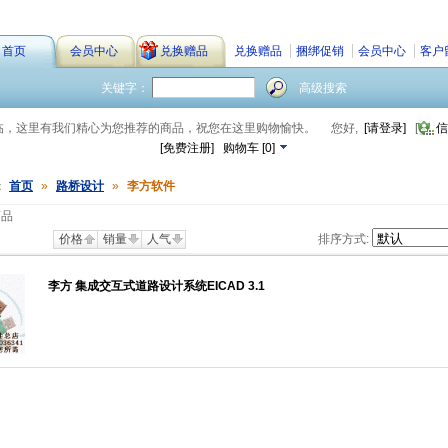
首页
会员中心
兑换赠品
兑换赠品
捆绑促销
会员中心
客户
关键字：
高级搜索
临，这里有我们精心为您推荐的商品，祝您在这里购物愉快。
您好,
[请登录]
[
信
[免费注册]
购物车
[
0
]
：
首页
»
路桥设计
»
李方软件
商品
价格
销量
人气
排序方式:
李方 集成交互式道路设计系统EICAD 3.1