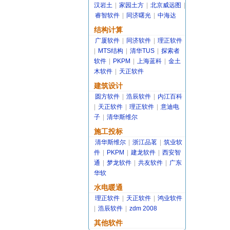
汉岩土
|
家园土方
|
北京威远图
|
睿智软件
|
同济曙光
|
中海达
结构计算
广厦软件
|
同济软件
|
理正软件
|
MTS结构
|
清华TUS
|
探索者
软件
|
PKPM
|
上海蓝科
|
金土
木软件
|
天正软件
建筑设计
圆方软件
|
浩辰软件
|
内江百科
|
天正软件
|
理正软件
|
意迪电
子
|
清华斯维尔
施工投标
清华斯维尔
|
浙江品茗
|
筑业软
件
|
PKPM
|
建龙软件
|
西安智
通
|
梦龙软件
|
共友软件
|
广东
华软
水电暖通
理正软件
|
天正软件
|
鸿业软件
|
浩辰软件
|
zdm 2008
其他软件