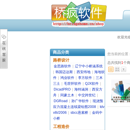
欢迎光
商品分类
您当前的位置
路桥设计
总共找到
1
个
金思路软件
|
辽宁中小桥涵系统
|
韩国迈达斯
|
西安纬地
|
海地软
件
|
鸿业软件
|
李方软件
|
三木
三土
|
毛世怀软件
|
QJX软件
|
DicadPRO
|
海特涵洞
|
西安方
舟
|
同豪土木
|
中交跨世纪
|
DGRoad
|
孙广华软件
|
现浇预
应力混凝土连续梁绘图2008
|
tdv
v8i/2006
|
sbcc悬索桥
|
金码中
小桥
工程造价