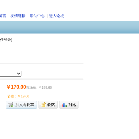
留言
友情链接
帮助中心
进入论坛
任登录
]
￥170.00
市场价: ￥189.60
节省：￥19.60