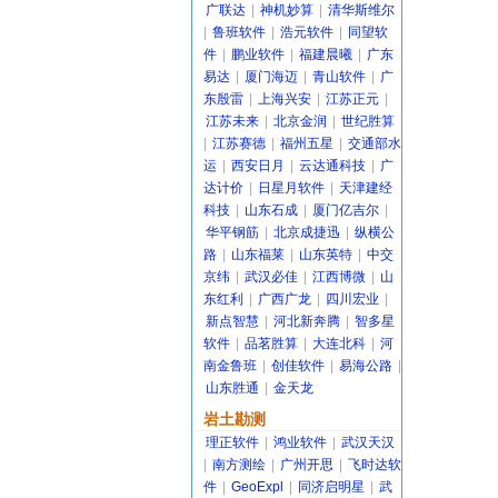
广联达
|
神机妙算
|
清华斯维尔
|
鲁班软件
|
浩元软件
|
同望软
件
|
鹏业软件
|
福建晨曦
|
广东
易达
|
厦门海迈
|
青山软件
|
广
东殷雷
|
上海兴安
|
江苏正元
|
江苏未来
|
北京金润
|
世纪胜算
|
江苏赛德
|
福州五星
|
交通部水
运
|
西安日月
|
云达通科技
|
广
达计价
|
日星月软件
|
天津建经
科技
|
山东石成
|
厦门亿吉尔
|
华平钢筋
|
北京成捷迅
|
纵横公
路
|
山东福莱
|
山东英特
|
中交
京纬
|
武汉必佳
|
江西博微
|
山
东红利
|
广西广龙
|
四川宏业
|
新点智慧
|
河北新奔腾
|
智多星
软件
|
品茗胜算
|
大连北科
|
河
南金鲁班
|
创佳软件
|
易海公路
|
山东胜通
|
金天龙
岩土勘测
理正软件
|
鸿业软件
|
武汉天汉
|
南方测绘
|
广州开思
|
飞时达软
件
|
GeoExpl
|
同济启明星
|
武