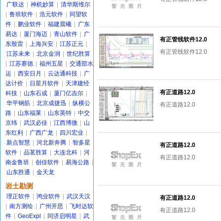
广联达
|
神机妙算
|
清华斯维尔
|
鲁班软件
|
浩元软件
|
同望软
件
|
鹏业软件
|
福建晨曦
|
广东
易达
|
厦门海迈
|
青山软件
|
广
有正管线软件12.0
东殷雷
|
上海兴安
|
江苏正元
|
有正管线软件12.0
江苏未来
|
北京金润
|
世纪胜算
|
江苏赛德
|
福州五星
|
交通部水
运
|
西安日月
|
云达通科技
|
广
达计价
|
日星月软件
|
天津建经
有正道路12.0
科技
|
山东石成
|
厦门亿吉尔
|
华平钢筋
|
北京成捷迅
|
纵横公
有正道路12.0
路
|
山东福莱
|
山东英特
|
中交
京纬
|
武汉必佳
|
江西博微
|
山
东红利
|
广西广龙
|
四川宏业
|
新点智慧
|
河北新奔腾
|
智多星
有正道路12.0
软件
|
品茗胜算
|
大连北科
|
河
有正道路12.0
南金鲁班
|
创佳软件
|
易海公路
|
山东胜通
|
金天龙
岩土勘测
理正软件
|
鸿业软件
|
武汉天汉
有正道路12.0
|
南方测绘
|
广州开思
|
飞时达软
有正道路12.0
件
|
GeoExpl
|
同济启明星
|
武