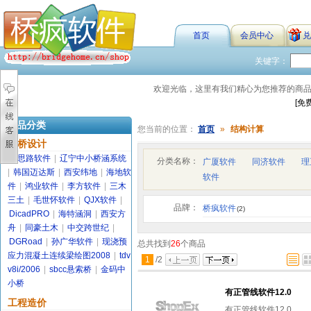
首页
会员中心
兑
关键字：
欢迎光临，这里有我们精心为您推荐的商
[免
商品分类
您当前的位置：
首页
»
结构计算
路桥设计
金思路软件
|
辽宁中小桥涵系统
分类名称：
广厦软件
同济软件
理
|
韩国迈达斯
|
西安纬地
|
海地软
软件
件
|
鸿业软件
|
李方软件
|
三木
三土
|
毛世怀软件
|
QJX软件
|
品牌：
桥疯软件
(2)
DicadPRO
|
海特涵洞
|
西安方
舟
|
同豪土木
|
中交跨世纪
|
DGRoad
|
孙广华软件
|
现浇预
总共找到
26
个商品
应力混凝土连续梁绘图2008
|
tdv
1
/
2
v8i/2006
|
sbcc悬索桥
|
金码中
小桥
有正管线软件12.0
工程造价
有正管线软件12.0