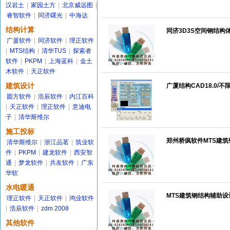
汉岩土
|
家园土方
|
北京威远图
|
睿智软件
|
同济曙光
|
中海达
结构计算
同济3D3S空间钢结构体系C
广厦软件
|
同济软件
|
理正软件
|
MTS结构
|
清华TUS
|
探索者
软件
|
PKPM
|
上海蓝科
|
金土
木软件
|
天正软件
建筑设计
广厦结构CAD18.0/
圆方软件
|
浩辰软件
|
内江百科
|
天正软件
|
理正软件
|
意迪电
子
|
清华斯维尔
施工投标
郑州桥疯软件MTS建筑钢结
清华斯维尔
|
浙江品茗
|
筑业软
件
|
PKPM
|
建龙软件
|
西安智
通
|
梦龙软件
|
共友软件
|
广东
华软
水电暖通
MTS建筑钢结构辅助设计
理正软件
|
天正软件
|
鸿业软件
|
浩辰软件
|
zdm 2008
其他软件