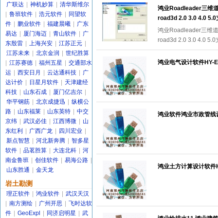
广联达
|
神机妙算
|
清华斯维尔
鸿业Roadleader三维道
|
鲁班软件
|
浩元软件
|
同望软
road3d 2.0 3.0 4.0 
件
|
鹏业软件
|
福建晨曦
|
广东
鸿业Roadleader三维道
易达
|
厦门海迈
|
青山软件
|
广
road3d 2.0 3.0 4.0 
东殷雷
|
上海兴安
|
江苏正元
|
江苏未来
|
北京金润
|
世纪胜算
鸿业电气设计软件HY-ED
|
江苏赛德
|
福州五星
|
交通部水
运
|
西安日月
|
云达通科技
|
广
达计价
|
日星月软件
|
天津建经
科技
|
山东石成
|
厦门亿吉尔
|
华平钢筋
|
北京成捷迅
|
纵横公
路
|
山东福莱
|
山东英特
|
中交
鸿业软件鸿业市政管线设计
京纬
|
武汉必佳
|
江西博微
|
山
东红利
|
广西广龙
|
四川宏业
|
新点智慧
|
河北新奔腾
|
智多星
软件
|
品茗胜算
|
大连北科
|
河
南金鲁班
|
创佳软件
|
易海公路
|
鸿业土方计算设计软件HY-
山东胜通
|
金天龙
岩土勘测
理正软件
|
鸿业软件
|
武汉天汉
|
南方测绘
|
广州开思
|
飞时达软
件
|
GeoExpl
|
同济启明星
|
武