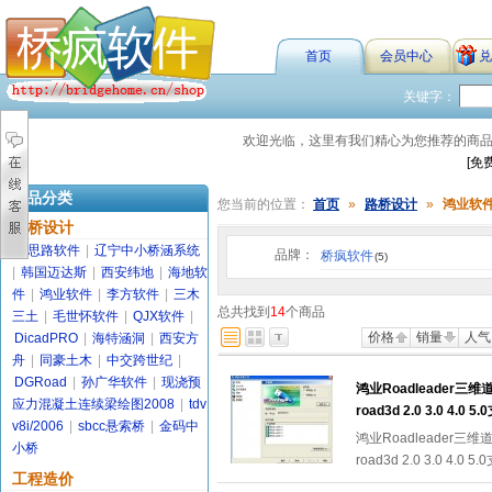
首页
会员中心
兑
关键字：
欢迎光临，这里有我们精心为您推荐的商
[免
商品分类
您当前的位置：
首页
»
路桥设计
»
鸿业软
路桥设计
金思路软件
|
辽宁中小桥涵系统
品牌：
桥疯软件
(5)
|
韩国迈达斯
|
西安纬地
|
海地软
件
|
鸿业软件
|
李方软件
|
三木
总共找到
14
个商品
三土
|
毛世怀软件
|
QJX软件
|
价格
销量
人气
DicadPRO
|
海特涵洞
|
西安方
舟
|
同豪土木
|
中交跨世纪
|
DGRoad
|
孙广华软件
|
现浇预
鸿业Roadleader三维道
应力混凝土连续梁绘图2008
|
tdv
road3d 2.0 3.0 4.0 
v8i/2006
|
sbcc悬索桥
|
金码中
鸿业Roadleader三维道
小桥
road3d 2.0 3.0 4.0 
工程造价