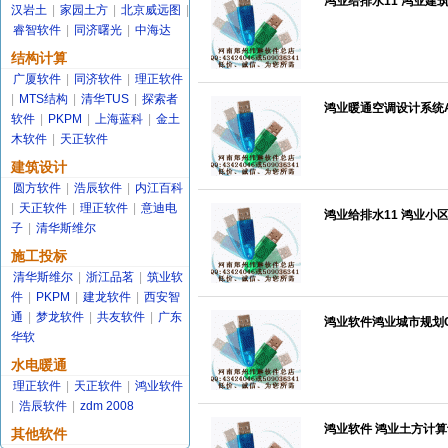
鸿业给排水11 鸿业建筑
汉岩土
|
家园土方
|
北京威远图
|
睿智软件
|
同济曙光
|
中海达
结构计算
广厦软件
|
同济软件
|
理正软件
|
MTS结构
|
清华TUS
|
探索者
鸿业暖通空调设计系统A
软件
|
PKPM
|
上海蓝科
|
金土
木软件
|
天正软件
建筑设计
圆方软件
|
浩辰软件
|
内江百科
|
天正软件
|
理正软件
|
意迪电
鸿业给排水11 鸿业小区
子
|
清华斯维尔
施工投标
清华斯维尔
|
浙江品茗
|
筑业软
件
|
PKPM
|
建龙软件
|
西安智
通
|
梦龙软件
|
共友软件
|
广东
鸿业软件鸿业城市规划CP
华软
水电暖通
理正软件
|
天正软件
|
鸿业软件
|
浩辰软件
|
zdm 2008
鸿业软件 鸿业土方计算设
其他软件