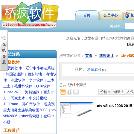
首页
会员中心
兑
关键字：
欢迎光临，这里有我们精心为您推荐的商
[免
商品分类
您当前的位置：
首页
»
路桥设计
»
tdv v8i
路桥设计
金思路软件
|
辽宁中小桥涵系统
品牌：
桥疯软件
(1)
|
韩国迈达斯
|
西安纬地
|
海地软
件
|
鸿业软件
|
李方软件
|
三木
总共找到
1
个商品
三土
|
毛世怀软件
|
QJX软件
|
价格
销量
人气
DicadPRO
|
海特涵洞
|
西安方
舟
|
同豪土木
|
中交跨世纪
|
DGRoad
|
孙广华软件
|
现浇预
tdv v8i tdv2006 2015
应力混凝土连续梁绘图2008
|
tdv
v8i/2006
|
sbcc悬索桥
|
金码中
小桥
工程造价