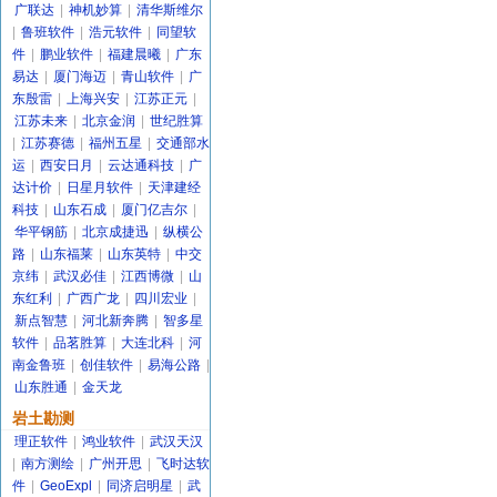
广联达
|
神机妙算
|
清华斯维尔
|
鲁班软件
|
浩元软件
|
同望软
件
|
鹏业软件
|
福建晨曦
|
广东
易达
|
厦门海迈
|
青山软件
|
广
东殷雷
|
上海兴安
|
江苏正元
|
江苏未来
|
北京金润
|
世纪胜算
|
江苏赛德
|
福州五星
|
交通部水
运
|
西安日月
|
云达通科技
|
广
达计价
|
日星月软件
|
天津建经
科技
|
山东石成
|
厦门亿吉尔
|
华平钢筋
|
北京成捷迅
|
纵横公
路
|
山东福莱
|
山东英特
|
中交
京纬
|
武汉必佳
|
江西博微
|
山
东红利
|
广西广龙
|
四川宏业
|
新点智慧
|
河北新奔腾
|
智多星
软件
|
品茗胜算
|
大连北科
|
河
南金鲁班
|
创佳软件
|
易海公路
|
山东胜通
|
金天龙
岩土勘测
理正软件
|
鸿业软件
|
武汉天汉
|
南方测绘
|
广州开思
|
飞时达软
件
|
GeoExpl
|
同济启明星
|
武