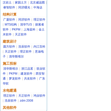
汉岩土
|
家园土方
|
北京威远图
|
睿智软件
|
同济曙光
|
中海达
结构计算
广厦软件
|
同济软件
|
理正软件
|
MTS结构
|
清华TUS
|
探索者
软件
|
PKPM
|
上海蓝科
|
金土
木软件
|
天正软件
建筑设计
圆方软件
|
浩辰软件
|
内江百科
|
天正软件
|
理正软件
|
意迪电
子
|
清华斯维尔
施工投标
清华斯维尔
|
浙江品茗
|
筑业软
件
|
PKPM
|
建龙软件
|
西安智
通
|
梦龙软件
|
共友软件
|
广东
华软
水电暖通
理正软件
|
天正软件
|
鸿业软件
|
浩辰软件
|
zdm 2008
其他软件