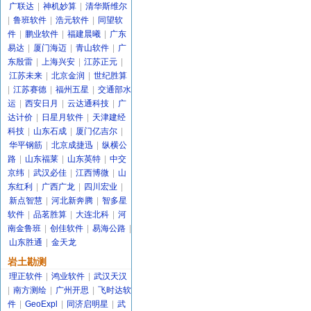
广联达
|
神机妙算
|
清华斯维尔
|
鲁班软件
|
浩元软件
|
同望软
件
|
鹏业软件
|
福建晨曦
|
广东
易达
|
厦门海迈
|
青山软件
|
广
东殷雷
|
上海兴安
|
江苏正元
|
江苏未来
|
北京金润
|
世纪胜算
|
江苏赛德
|
福州五星
|
交通部水
运
|
西安日月
|
云达通科技
|
广
达计价
|
日星月软件
|
天津建经
科技
|
山东石成
|
厦门亿吉尔
|
华平钢筋
|
北京成捷迅
|
纵横公
路
|
山东福莱
|
山东英特
|
中交
京纬
|
武汉必佳
|
江西博微
|
山
东红利
|
广西广龙
|
四川宏业
|
新点智慧
|
河北新奔腾
|
智多星
软件
|
品茗胜算
|
大连北科
|
河
南金鲁班
|
创佳软件
|
易海公路
|
山东胜通
|
金天龙
岩土勘测
理正软件
|
鸿业软件
|
武汉天汉
|
南方测绘
|
广州开思
|
飞时达软
件
|
GeoExpl
|
同济启明星
|
武