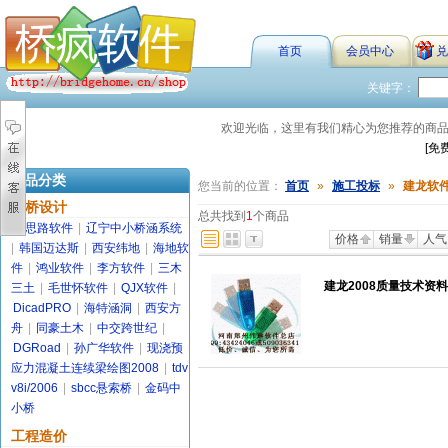
首页
会员中心
兑
关键字：
欢迎光临，这里有我们精心为您推荐的商
[免
商品分类
您当前的位置：
首页
»
施工投标
»
建龙软
路桥设计
总共找到
1
个商品
金思路软件
|
辽宁中小桥涵系统
价格
销量
人气
|
韩国迈达斯
|
西安纬地
|
海地软
件
|
鸿业软件
|
李方软件
|
三木
建龙2008质量技术资
三土
|
毛世怀软件
|
QJX软件
|
DicadPRO
|
海特涵洞
|
西安方
舟
|
同豪土木
|
中交跨世纪
|
DGRoad
|
孙广华软件
|
现浇预
应力混凝土连续梁绘图2008
|
tdv
v8i/2006
|
sbcc悬索桥
|
金码中
小桥
工程造价