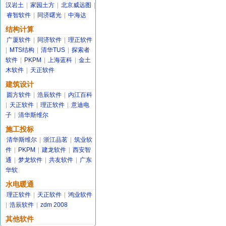
汉岩土
|
家园土方
|
北京威远图
|
睿智软件
|
同济曙光
|
中海达
结构计算
广厦软件
|
同济软件
|
理正软件
|
MTS结构
|
清华TUS
|
探索者
软件
|
PKPM
|
上海蓝科
|
金土
木软件
|
天正软件
建筑设计
圆方软件
|
浩辰软件
|
内江百科
|
天正软件
|
理正软件
|
意迪电
子
|
清华斯维尔
施工投标
清华斯维尔
|
浙江品茗
|
筑业软
件
|
PKPM
|
建龙软件
|
西安智
通
|
梦龙软件
|
共友软件
|
广东
华软
水电暖通
理正软件
|
天正软件
|
鸿业软件
|
浩辰软件
|
zdm 2008
其他软件