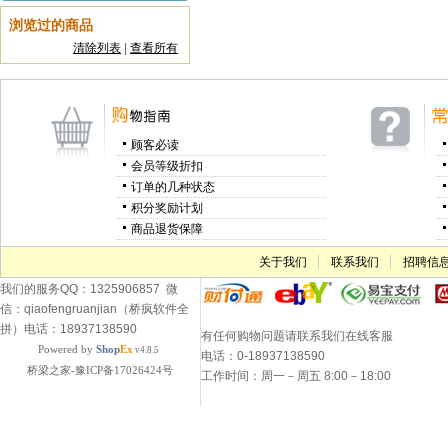
浏览过的商品
清除列表
|
查看所有
顾客必读
会员等级折扣
订单的几种状态
积分奖励计划
商品退货保障
关于我们
联系我们
招聘信
我们的服务QQ：1325906857 微
信：qiaofengruanjian（桥疯软件全
拼）电话：18937138590
有任何购物问题请联系我们在线客服
Powered by
Shop
Ex
v4.8.5
电话：0-18937138590
桥梁之家-豫ICP备17026424号
工作时间：周一－周五 8:00－18:00