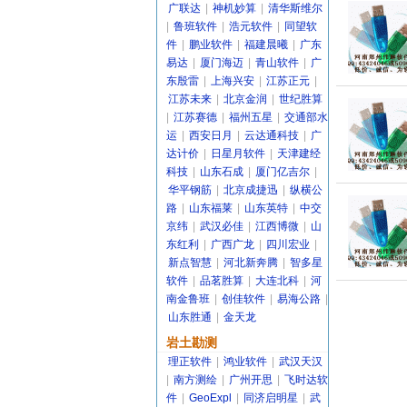
广联达
|
神机妙算
|
清华斯维尔
|
鲁班软件
|
浩元软件
|
同望软
件
|
鹏业软件
|
福建晨曦
|
广东
易达
|
厦门海迈
|
青山软件
|
广
东殷雷
|
上海兴安
|
江苏正元
|
江苏未来
|
北京金润
|
世纪胜算
|
江苏赛德
|
福州五星
|
交通部水
运
|
西安日月
|
云达通科技
|
广
达计价
|
日星月软件
|
天津建经
科技
|
山东石成
|
厦门亿吉尔
|
华平钢筋
|
北京成捷迅
|
纵横公
路
|
山东福莱
|
山东英特
|
中交
京纬
|
武汉必佳
|
江西博微
|
山
东红利
|
广西广龙
|
四川宏业
|
新点智慧
|
河北新奔腾
|
智多星
软件
|
品茗胜算
|
大连北科
|
河
南金鲁班
|
创佳软件
|
易海公路
|
山东胜通
|
金天龙
岩土勘测
理正软件
|
鸿业软件
|
武汉天汉
|
南方测绘
|
广州开思
|
飞时达软
件
|
GeoExpl
|
同济启明星
|
武