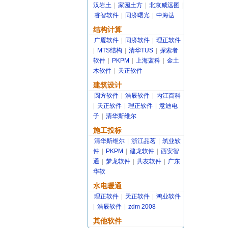
汉岩土
|
家园土方
|
北京威远图
|
睿智软件
|
同济曙光
|
中海达
结构计算
广厦软件
|
同济软件
|
理正软件
|
MTS结构
|
清华TUS
|
探索者
软件
|
PKPM
|
上海蓝科
|
金土
木软件
|
天正软件
建筑设计
圆方软件
|
浩辰软件
|
内江百科
|
天正软件
|
理正软件
|
意迪电
子
|
清华斯维尔
施工投标
清华斯维尔
|
浙江品茗
|
筑业软
件
|
PKPM
|
建龙软件
|
西安智
通
|
梦龙软件
|
共友软件
|
广东
华软
水电暖通
理正软件
|
天正软件
|
鸿业软件
|
浩辰软件
|
zdm 2008
其他软件