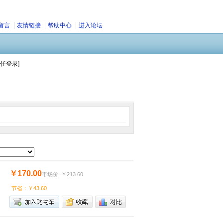
留言
友情链接
帮助中心
进入论坛
任登录
]
￥170.00
市场价: ￥213.60
节省：￥43.60