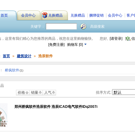
首页
会员中心
兑换赠品
兑换赠品
捆绑促销
会员中心
客户
关键字：
高级搜索
临，这里有我们精心为您推荐的商品，祝您在这里购物愉快。
您好,
[请登录]
[
信
[免费注册]
购物车
[
0
]
：
首页
»
建筑设计
»
浩辰软件
：
桥疯软件
(1)
商品
价格
销量
人气
排序方式:
郑州桥疯软件浩辰软件 浩辰ICAD电气软件IDq2007i