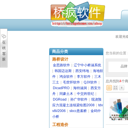
欢迎光
商品分类
您当前的位置
路桥设计
金思路软件
|
辽宁中小桥涵系统
品牌
|
韩国迈达斯
|
西安纬地
|
海地软
件
|
鸿业软件
|
李方软件
|
三木
总共找到
4
个
三土
|
毛世怀软件
|
QJX软件
|
DicadPRO
|
海特涵洞
|
西安方
舟
|
同豪土木
|
中交跨世纪
|
DGRoad
|
孙广华软件
|
现浇预
应力混凝土连续梁绘图2008
|
tdv
v8i/2006
|
sbcc悬索桥
|
金码中
小桥
工程造价