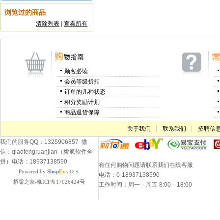
浏览过的商品
清除列表
|
查看所有
顾客必读
会员等级折扣
订单的几种状态
积分奖励计划
商品退货保障
关于我们
联系我们
招聘信
我们的服务QQ：1325906857 微
信：qiaofengruanjian（桥疯软件全
拼）电话：18937138590
有任何购物问题请联系我们在线客服
Powered by
Shop
Ex
v4.8.5
电话：0-18937138590
桥梁之家-豫ICP备17026424号
工作时间：周一－周五 8:00－18:00