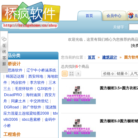
首页
会员中心
兑
关键字：
欢迎光临，这里有我们精心为您推荐的商
[免
商品分类
您当前的位置：
首页
»
建筑设计
»
圆方软
路桥设计
总共找到
6
个商品
金思路软件
|
辽宁中小桥涵系统
价格
销量
人气
|
韩国迈达斯
|
西安纬地
|
海地软
件
|
鸿业软件
|
李方软件
|
三木
圆方橱柜3.5+圆方衣柜
三土
|
毛世怀软件
|
QJX软件
|
DicadPRO
|
海特涵洞
|
西安方
舟
|
同豪土木
|
中交跨世纪
|
DGRoad
|
孙广华软件
|
现浇预
应力混凝土连续梁绘图2008
|
tdv
v8i/2006
|
sbcc悬索桥
|
金码中
圆方橱柜6.0圆方橱柜
小桥
工程造价