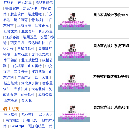
广联达
|
神机妙算
|
清华斯维尔
|
鲁班软件
|
浩元软件
|
同望软
件
|
鹏业软件
|
福建晨曦
|
广东
圆方家具设计系统V6.9
易达
|
厦门海迈
|
青山软件
|
广
东殷雷
|
上海兴安
|
江苏正元
|
江苏未来
|
北京金润
|
世纪胜算
|
江苏赛德
|
福州五星
|
交通部水
运
|
西安日月
|
云达通科技
|
广
圆方室内设计系统TPM5
达计价
|
日星月软件
|
天津建经
科技
|
山东石成
|
厦门亿吉尔
|
华平钢筋
|
北京成捷迅
|
纵横公
路
|
山东福莱
|
山东英特
|
中交
京纬
|
武汉必佳
|
江西博微
|
山
桥疯软件圆方橱柜软件5
东红利
|
广西广龙
|
四川宏业
|
新点智慧
|
河北新奔腾
|
智多星
软件
|
品茗胜算
|
大连北科
|
河
南金鲁班
|
创佳软件
|
易海公路
|
山东胜通
|
金天龙
圆方室内设计系统A3/T
岩土勘测
理正软件
|
鸿业软件
|
武汉天汉
|
南方测绘
|
广州开思
|
飞时达软
件
|
GeoExpl
|
同济启明星
|
武