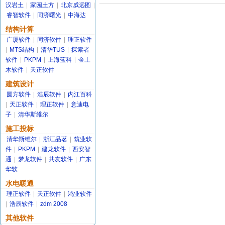
汉岩土
|
家园土方
|
北京威远图
|
睿智软件
|
同济曙光
|
中海达
结构计算
广厦软件
|
同济软件
|
理正软件
|
MTS结构
|
清华TUS
|
探索者
软件
|
PKPM
|
上海蓝科
|
金土
木软件
|
天正软件
建筑设计
圆方软件
|
浩辰软件
|
内江百科
|
天正软件
|
理正软件
|
意迪电
子
|
清华斯维尔
施工投标
清华斯维尔
|
浙江品茗
|
筑业软
件
|
PKPM
|
建龙软件
|
西安智
通
|
梦龙软件
|
共友软件
|
广东
华软
水电暖通
理正软件
|
天正软件
|
鸿业软件
|
浩辰软件
|
zdm 2008
其他软件