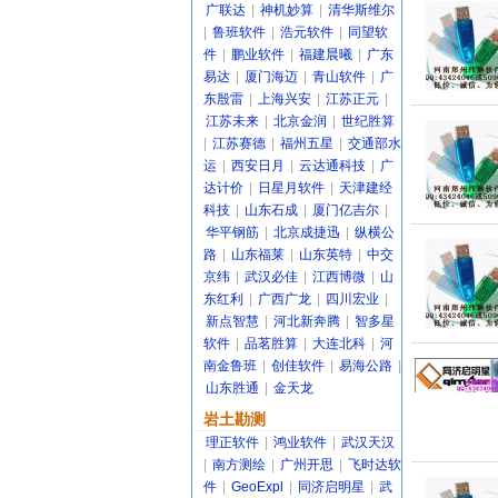
广联达
|
神机妙算
|
清华斯维尔
|
鲁班软件
|
浩元软件
|
同望软
件
|
鹏业软件
|
福建晨曦
|
广东
易达
|
厦门海迈
|
青山软件
|
广
东殷雷
|
上海兴安
|
江苏正元
|
江苏未来
|
北京金润
|
世纪胜算
|
江苏赛德
|
福州五星
|
交通部水
运
|
西安日月
|
云达通科技
|
广
达计价
|
日星月软件
|
天津建经
科技
|
山东石成
|
厦门亿吉尔
|
华平钢筋
|
北京成捷迅
|
纵横公
路
|
山东福莱
|
山东英特
|
中交
京纬
|
武汉必佳
|
江西博微
|
山
东红利
|
广西广龙
|
四川宏业
|
新点智慧
|
河北新奔腾
|
智多星
软件
|
品茗胜算
|
大连北科
|
河
南金鲁班
|
创佳软件
|
易海公路
|
山东胜通
|
金天龙
岩土勘测
理正软件
|
鸿业软件
|
武汉天汉
|
南方测绘
|
广州开思
|
飞时达软
件
|
GeoExpl
|
同济启明星
|
武