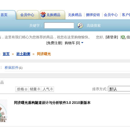
首页
会员中心
兑换赠品
兑换赠品
捆绑促销
会员中心
客户
关键字：
高级搜索
临，这里有我们精心为您推荐的商品，祝您在这里购物愉快。
您好,
[请登录]
[
信
[免费注册]
购物车
[
0
]
：
首页
»
岩土勘测
»
同济曙光
：
桥疯软件
(1)
商品
价格
销量
人气
排序方式:
同济曙光盾构隧道设计与分析软件3.0 2010新版本