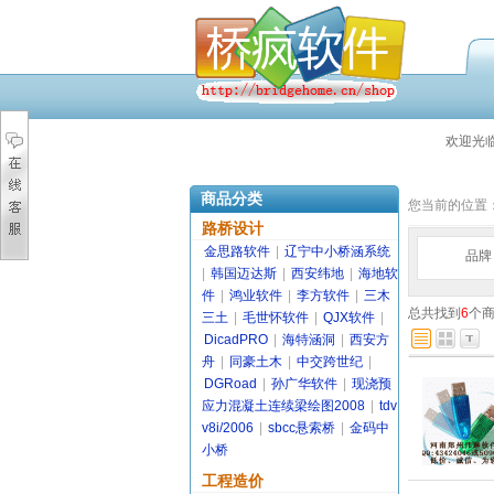
欢迎光
商品分类
您当前的位置
路桥设计
金思路软件
|
辽宁中小桥涵系统
品牌
|
韩国迈达斯
|
西安纬地
|
海地软
件
|
鸿业软件
|
李方软件
|
三木
总共找到
6
个
三土
|
毛世怀软件
|
QJX软件
|
DicadPRO
|
海特涵洞
|
西安方
舟
|
同豪土木
|
中交跨世纪
|
DGRoad
|
孙广华软件
|
现浇预
应力混凝土连续梁绘图2008
|
tdv
v8i/2006
|
sbcc悬索桥
|
金码中
小桥
工程造价