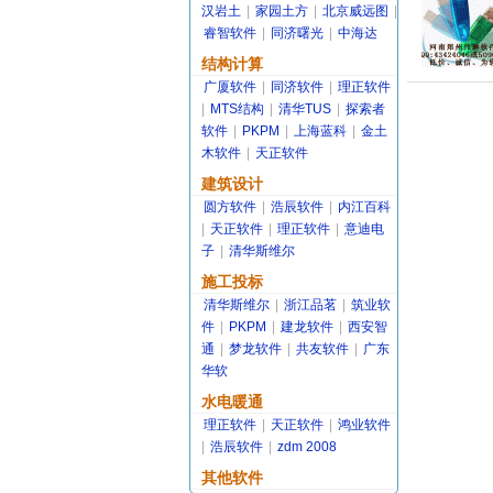
汉岩土
|
家园土方
|
北京威远图
|
睿智软件
|
同济曙光
|
中海达
结构计算
广厦软件
|
同济软件
|
理正软件
|
MTS结构
|
清华TUS
|
探索者
软件
|
PKPM
|
上海蓝科
|
金土
木软件
|
天正软件
建筑设计
圆方软件
|
浩辰软件
|
内江百科
|
天正软件
|
理正软件
|
意迪电
子
|
清华斯维尔
施工投标
清华斯维尔
|
浙江品茗
|
筑业软
件
|
PKPM
|
建龙软件
|
西安智
通
|
梦龙软件
|
共友软件
|
广东
华软
水电暖通
理正软件
|
天正软件
|
鸿业软件
|
浩辰软件
|
zdm 2008
其他软件