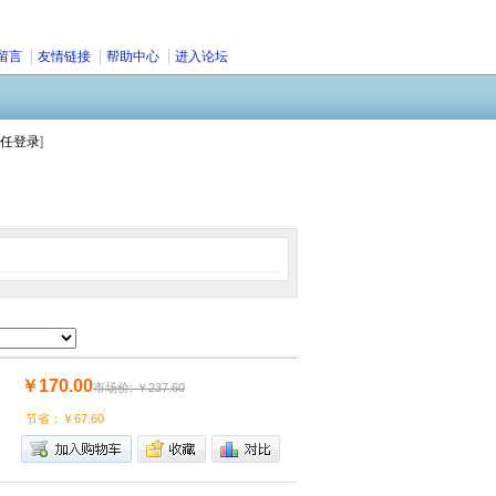
留言
友情链接
帮助中心
进入论坛
任登录
]
￥170.00
市场价: ￥237.60
节省：￥67.60