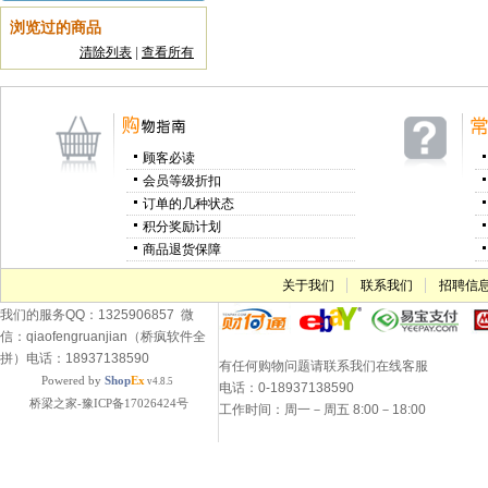
浏览过的商品
清除列表
|
查看所有
顾客必读
会员等级折扣
订单的几种状态
积分奖励计划
商品退货保障
关于我们
联系我们
招聘信
我们的服务QQ：1325906857 微
信：qiaofengruanjian（桥疯软件全
拼）电话：18937138590
有任何购物问题请联系我们在线客服
Powered by
Shop
Ex
v4.8.5
电话：0-18937138590
桥梁之家-豫ICP备17026424号
工作时间：周一－周五 8:00－18:00