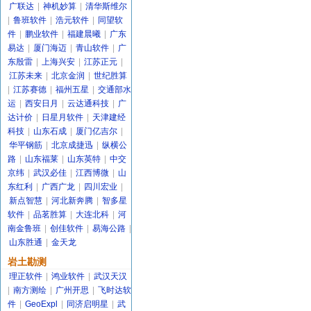
广联达
|
神机妙算
|
清华斯维尔
|
鲁班软件
|
浩元软件
|
同望软
件
|
鹏业软件
|
福建晨曦
|
广东
易达
|
厦门海迈
|
青山软件
|
广
东殷雷
|
上海兴安
|
江苏正元
|
江苏未来
|
北京金润
|
世纪胜算
|
江苏赛德
|
福州五星
|
交通部水
运
|
西安日月
|
云达通科技
|
广
达计价
|
日星月软件
|
天津建经
科技
|
山东石成
|
厦门亿吉尔
|
华平钢筋
|
北京成捷迅
|
纵横公
路
|
山东福莱
|
山东英特
|
中交
京纬
|
武汉必佳
|
江西博微
|
山
东红利
|
广西广龙
|
四川宏业
|
新点智慧
|
河北新奔腾
|
智多星
软件
|
品茗胜算
|
大连北科
|
河
南金鲁班
|
创佳软件
|
易海公路
|
山东胜通
|
金天龙
岩土勘测
理正软件
|
鸿业软件
|
武汉天汉
|
南方测绘
|
广州开思
|
飞时达软
件
|
GeoExpl
|
同济启明星
|
武