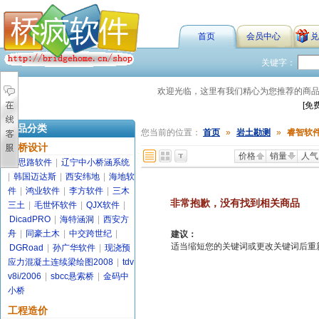
首页
会员中心
兑
关键字：
欢迎光临，这里有我们精心为您推荐的商
[免
商品分类
您当前的位置：
首页
»
岩土勘测
»
睿智软
路桥设计
价格
销量
人气
金思路软件
|
辽宁中小桥涵系统
|
韩国迈达斯
|
西安纬地
|
海地软
件
|
鸿业软件
|
李方软件
|
三木
非常抱歉，没有找到相关商品
三土
|
毛世怀软件
|
QJX软件
|
DicadPRO
|
海特涵洞
|
西安方
舟
|
同豪土木
|
中交跨世纪
|
建议：
适当缩短您的关键词或更改关键词后重新搜索
DGRoad
|
孙广华软件
|
现浇预
应力混凝土连续梁绘图2008
|
tdv
v8i/2006
|
sbcc悬索桥
|
金码中
小桥
工程造价