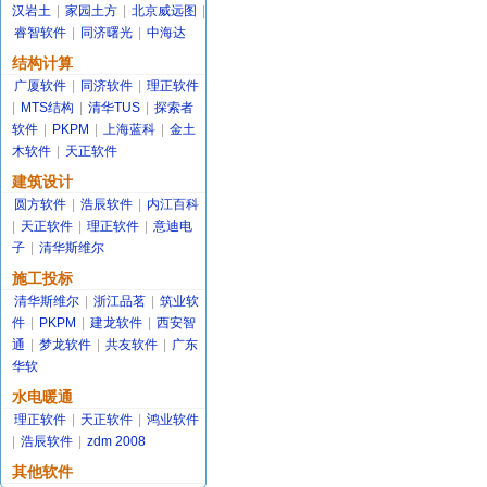
汉岩土
|
家园土方
|
北京威远图
|
睿智软件
|
同济曙光
|
中海达
结构计算
广厦软件
|
同济软件
|
理正软件
|
MTS结构
|
清华TUS
|
探索者
软件
|
PKPM
|
上海蓝科
|
金土
木软件
|
天正软件
建筑设计
圆方软件
|
浩辰软件
|
内江百科
|
天正软件
|
理正软件
|
意迪电
子
|
清华斯维尔
施工投标
清华斯维尔
|
浙江品茗
|
筑业软
件
|
PKPM
|
建龙软件
|
西安智
通
|
梦龙软件
|
共友软件
|
广东
华软
水电暖通
理正软件
|
天正软件
|
鸿业软件
|
浩辰软件
|
zdm 2008
其他软件