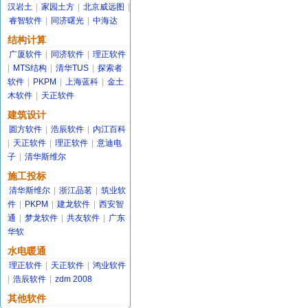
汉岩土
|
家园土方
|
北京威远图
|
睿智软件
|
同济曙光
|
中海达
结构计算
广厦软件
|
同济软件
|
理正软件
|
MTS结构
|
清华TUS
|
探索者
软件
|
PKPM
|
上海蓝科
|
金土
木软件
|
天正软件
建筑设计
圆方软件
|
浩辰软件
|
内江百科
|
天正软件
|
理正软件
|
意迪电
子
|
清华斯维尔
施工投标
清华斯维尔
|
浙江品茗
|
筑业软
件
|
PKPM
|
建龙软件
|
西安智
通
|
梦龙软件
|
共友软件
|
广东
华软
水电暖通
理正软件
|
天正软件
|
鸿业软件
|
浩辰软件
|
zdm 2008
其他软件