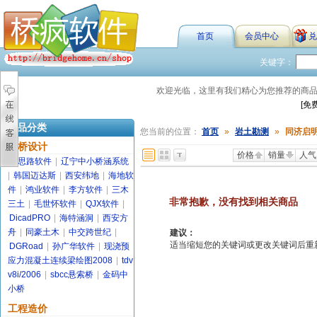
首页
会员中心
兑
关键字：
欢迎光临，这里有我们精心为您推荐的商
[免
商品分类
您当前的位置：
首页
»
岩土勘测
»
同济启
路桥设计
价格
销量
人气
金思路软件
|
辽宁中小桥涵系统
|
韩国迈达斯
|
西安纬地
|
海地软
件
|
鸿业软件
|
李方软件
|
三木
非常抱歉，没有找到相关商品
三土
|
毛世怀软件
|
QJX软件
|
DicadPRO
|
海特涵洞
|
西安方
舟
|
同豪土木
|
中交跨世纪
|
建议：
适当缩短您的关键词或更改关键词后重新搜索
DGRoad
|
孙广华软件
|
现浇预
应力混凝土连续梁绘图2008
|
tdv
v8i/2006
|
sbcc悬索桥
|
金码中
小桥
工程造价