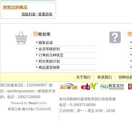
浏览过的商品
清除列表
|
查看所有
顾客必读
会员等级折扣
订单的几种状态
积分奖励计划
商品退货保障
关于我们
联系我们
招聘信
我们的服务QQ：1325906857 微
信：qiaofengruanjian（桥疯软件全
拼）电话：18937138590
有任何购物问题请联系我们在线客服
Powered by
Shop
Ex
v4.8.5
电话：0-18937138590
桥梁之家-豫ICP备17026424号
工作时间：周一－周五 8:00－18:00