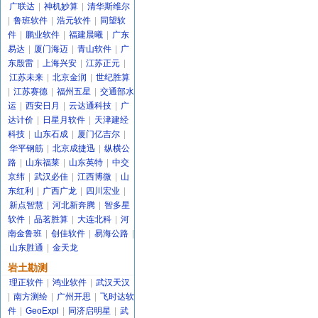
广联达
|
神机妙算
|
清华斯维尔
|
鲁班软件
|
浩元软件
|
同望软
件
|
鹏业软件
|
福建晨曦
|
广东
易达
|
厦门海迈
|
青山软件
|
广
东殷雷
|
上海兴安
|
江苏正元
|
江苏未来
|
北京金润
|
世纪胜算
|
江苏赛德
|
福州五星
|
交通部水
运
|
西安日月
|
云达通科技
|
广
达计价
|
日星月软件
|
天津建经
科技
|
山东石成
|
厦门亿吉尔
|
华平钢筋
|
北京成捷迅
|
纵横公
路
|
山东福莱
|
山东英特
|
中交
京纬
|
武汉必佳
|
江西博微
|
山
东红利
|
广西广龙
|
四川宏业
|
新点智慧
|
河北新奔腾
|
智多星
软件
|
品茗胜算
|
大连北科
|
河
南金鲁班
|
创佳软件
|
易海公路
|
山东胜通
|
金天龙
岩土勘测
理正软件
|
鸿业软件
|
武汉天汉
|
南方测绘
|
广州开思
|
飞时达软
件
|
GeoExpl
|
同济启明星
|
武