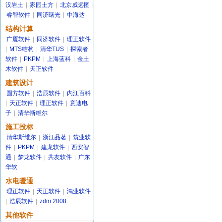
汉岩土
|
家园土方
|
北京威远图
|
睿智软件
|
同济曙光
|
中海达
结构计算
广厦软件
|
同济软件
|
理正软件
|
MTS结构
|
清华TUS
|
探索者
软件
|
PKPM
|
上海蓝科
|
金土
木软件
|
天正软件
建筑设计
圆方软件
|
浩辰软件
|
内江百科
|
天正软件
|
理正软件
|
意迪电
子
|
清华斯维尔
施工投标
清华斯维尔
|
浙江品茗
|
筑业软
件
|
PKPM
|
建龙软件
|
西安智
通
|
梦龙软件
|
共友软件
|
广东
华软
水电暖通
理正软件
|
天正软件
|
鸿业软件
|
浩辰软件
|
zdm 2008
其他软件