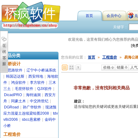
首页
会员中心
兑
关键字：
欢迎光临，这里有我们精心为您推荐的商
[免
商品分类
您当前的位置：
首页
»
工程造价
»
易海公
路桥设计
价格
销量
人气
金思路软件
|
辽宁中小桥涵系统
|
韩国迈达斯
|
西安纬地
|
海地软
件
|
鸿业软件
|
李方软件
|
三木
非常抱歉，没有找到相关商品
三土
|
毛世怀软件
|
QJX软件
|
DicadPRO
|
海特涵洞
|
西安方
舟
|
同豪土木
|
中交跨世纪
|
建议：
适当缩短您的关键词或更改关键词后重新搜索
DGRoad
|
孙广华软件
|
现浇预
应力混凝土连续梁绘图2008
|
tdv
v8i/2006
|
sbcc悬索桥
|
金码中
小桥
工程造价