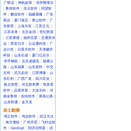
广联达
|
神机妙算
|
清华斯维尔
|
鲁班软件
|
浩元软件
|
同望软
件
|
鹏业软件
|
福建晨曦
|
广东
易达
|
厦门海迈
|
青山软件
|
广
东殷雷
|
上海兴安
|
江苏正元
|
江苏未来
|
北京金润
|
世纪胜算
|
江苏赛德
|
福州五星
|
交通部水
运
|
西安日月
|
云达通科技
|
广
达计价
|
日星月软件
|
天津建经
科技
|
山东石成
|
厦门亿吉尔
|
华平钢筋
|
北京成捷迅
|
纵横公
路
|
山东福莱
|
山东英特
|
中交
京纬
|
武汉必佳
|
江西博微
|
山
东红利
|
广西广龙
|
四川宏业
|
新点智慧
|
河北新奔腾
|
智多星
软件
|
品茗胜算
|
大连北科
|
河
南金鲁班
|
创佳软件
|
易海公路
|
山东胜通
|
金天龙
岩土勘测
理正软件
|
鸿业软件
|
武汉天汉
|
南方测绘
|
广州开思
|
飞时达软
件
|
GeoExpl
|
同济启明星
|
武