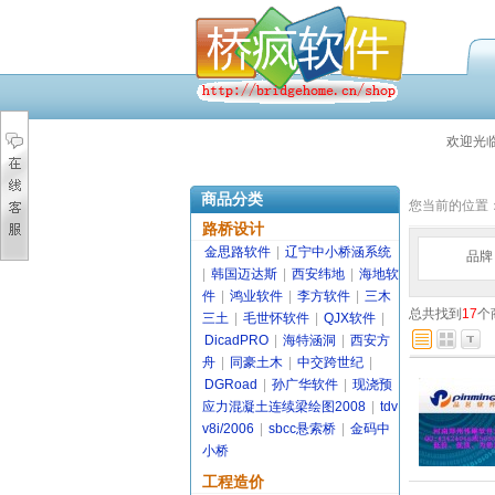
欢迎光
商品分类
您当前的位置
路桥设计
金思路软件
|
辽宁中小桥涵系统
品牌
|
韩国迈达斯
|
西安纬地
|
海地软
件
|
鸿业软件
|
李方软件
|
三木
总共找到
17
个
三土
|
毛世怀软件
|
QJX软件
|
DicadPRO
|
海特涵洞
|
西安方
舟
|
同豪土木
|
中交跨世纪
|
DGRoad
|
孙广华软件
|
现浇预
应力混凝土连续梁绘图2008
|
tdv
v8i/2006
|
sbcc悬索桥
|
金码中
小桥
工程造价