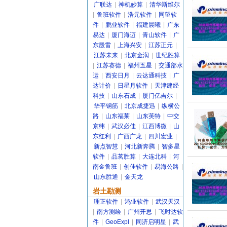
广联达
|
神机妙算
|
清华斯维尔
|
鲁班软件
|
浩元软件
|
同望软
件
|
鹏业软件
|
福建晨曦
|
广东
易达
|
厦门海迈
|
青山软件
|
广
东殷雷
|
上海兴安
|
江苏正元
|
江苏未来
|
北京金润
|
世纪胜算
|
江苏赛德
|
福州五星
|
交通部水
运
|
西安日月
|
云达通科技
|
广
达计价
|
日星月软件
|
天津建经
科技
|
山东石成
|
厦门亿吉尔
|
华平钢筋
|
北京成捷迅
|
纵横公
路
|
山东福莱
|
山东英特
|
中交
京纬
|
武汉必佳
|
江西博微
|
山
东红利
|
广西广龙
|
四川宏业
|
新点智慧
|
河北新奔腾
|
智多星
软件
|
品茗胜算
|
大连北科
|
河
南金鲁班
|
创佳软件
|
易海公路
|
山东胜通
|
金天龙
岩土勘测
理正软件
|
鸿业软件
|
武汉天汉
|
南方测绘
|
广州开思
|
飞时达软
件
|
GeoExpl
|
同济启明星
|
武