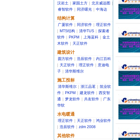
汉岩土
|
家园土方
|
北京威远图
|
睿智软件
|
同济曙光
|
中海达
结构计算
广厦软件
|
同济软件
|
理正软件
|
MTS结构
|
清华TUS
|
探索者
软件
|
PKPM
|
上海蓝科
|
金土
木软件
|
天正软件
建筑设计
圆方软件
|
浩辰软件
|
内江百科
|
天正软件
|
理正软件
|
意迪电
子
|
清华斯维尔
施工投标
清华斯维尔
|
浙江品茗
|
筑业软
件
|
PKPM
|
建龙软件
|
西安智
通
|
梦龙软件
|
共友软件
|
广东
华软
水电暖通
理正软件
|
天正软件
|
鸿业软件
|
浩辰软件
|
zdm 2008
其他软件