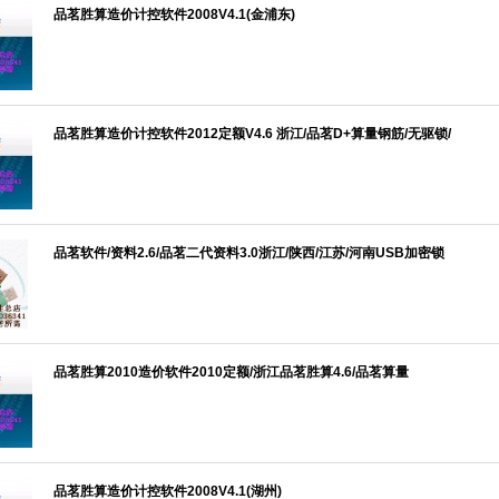
品茗胜算造价计控软件2008V4.1(金浦东)
品茗胜算造价计控软件2012定额V4.6 浙江/品茗D+算量钢筋/无驱锁/
品茗软件/资料2.6/品茗二代资料3.0浙江/陕西/江苏/河南USB加密锁
品茗胜算2010造价软件2010定额/浙江品茗胜算4.6/品茗算量
品茗胜算造价计控软件2008V4.1(湖州)