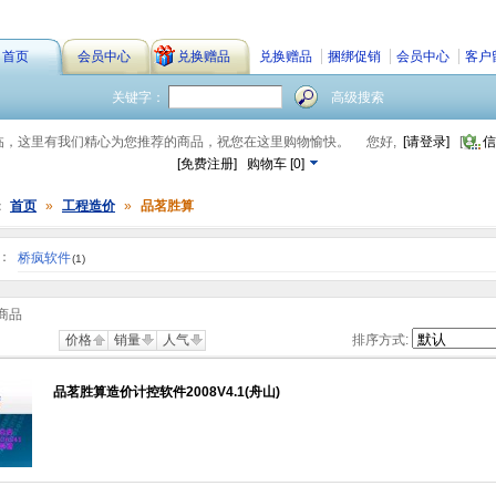
首页
会员中心
兑换赠品
兑换赠品
捆绑促销
会员中心
客户
关键字：
高级搜索
临，这里有我们精心为您推荐的商品，祝您在这里购物愉快。
您好,
[请登录]
[
信
[免费注册]
购物车
[
0
]
：
首页
»
工程造价
»
品茗胜算
：
桥疯软件
(1)
商品
价格
销量
人气
排序方式:
品茗胜算造价计控软件2008V4.1(舟山)